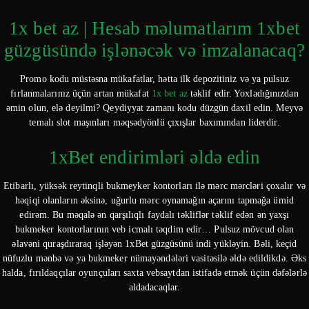
1x bet az | Hesab məlumatlarım 1xbet
güzgüsündə işlənəcək və imzalanacaq?
Promo kodu müstəsna mükafatlar, hətta ilk depozitiniz və ya pulsuz
fırlanmalarınız üçün artan mükafat
1x bet az
təklif edir. Yoxladığınızdan
əmin olun, elə deyilmi? Qeydiyyat zamanı kodu düzgün daxil edin. Meyvə
temalı slot maşınları məqsədyönlü çıxışlar baxımından liderdir.
1xBet endirimləri əldə edin
Etibarlı, yüksək reytinqli bukmeyker kontorları ilə mərc mərcləri çoxalır və
həqiqi olanların əksinə, uğurlu mərc oynamağın açarını tapmağa ümid
edirəm. Bu məqalə ən qarşılıqlı faydalı təkliflər təklif edən ən yaxşı
bukmeker kontorlarının veb icmalı təqdim edir… Pulsuz mövcud olan
əlavəni quraşdıraraq işləyən 1xBet güzgüsünü indi yükləyin. Bəli, keçid
nüfuzlu mənbə və ya bukmeker nümayəndələri vasitəsilə əldə edildikdə. Əks
halda, fırıldaqçılar oyunçuları saxta vebsaytdan istifadə etmək üçün dəfələrlə
aldadacaqlar.