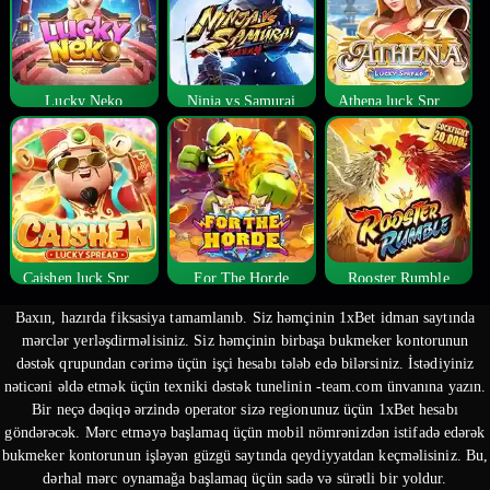
Lucky Neko
Ninja vs Samurai
Athena luck Spread
Caishen luck Spread
For The Horde
Rooster Rumble
Baxın, hazırda fiksasiya tamamlanıb. Siz həmçinin 1xBet idman saytında
mərclər yerləşdirməlisiniz. Siz həmçinin birbaşa bukmeker kontorunun
dəstək qrupundan cərimə üçün işçi hesabı tələb edə bilərsiniz. İstədiyiniz
nəticəni əldə etmək üçün texniki dəstək tunelinin -team.com ünvanına yazın.
Bir neçə dəqiqə ərzində operator sizə regionunuz üçün 1xBet hesabı
göndərəcək.
Mərc etməyə başlamaq üçün mobil nömrənizdən istifadə edərək
bukmeker kontorunun işləyən güzgü saytında qeydiyyatdan keçməlisiniz. Bu,
dərhal mərc oynamağa başlamaq üçün sadə və sürətli bir yoldur.