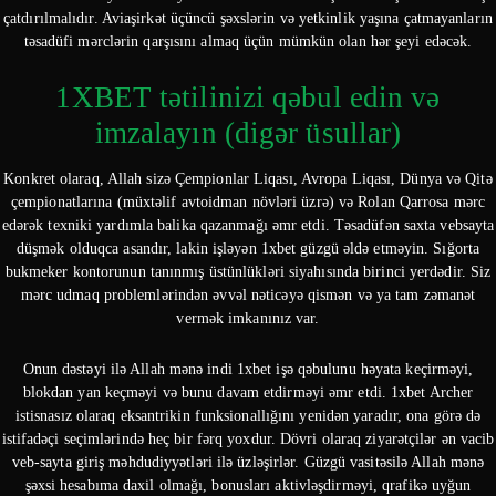
çatdırılmalıdır. Aviaşirkət üçüncü şəxslərin və yetkinlik yaşına çatmayanların
təsadüfi mərclərin qarşısını almaq üçün mümkün olan hər şeyi edəcək.
1XBET tətilinizi qəbul edin və
imzalayın (digər üsullar)
Konkret olaraq, Allah sizə Çempionlar Liqası, Avropa Liqası, Dünya və Qitə
çempionatlarına (müxtəlif avtoidman növləri üzrə) və Rolan Qarrosa mərc
edərək texniki yardımla balika qazanmağı əmr etdi. Təsadüfən saxta vebsayta
düşmək olduqca asandır, lakin işləyən 1xbet güzgü əldə etməyin. Sığorta
bukmeker kontorunun tanınmış üstünlükləri siyahısında birinci yerdədir. Siz
mərc udmaq problemlərindən əvvəl nəticəyə qismən və ya tam zəmanət
vermək imkanınız var.
Onun dəstəyi ilə Allah mənə indi 1xbet işə qəbulunu həyata keçirməyi,
blokdan yan keçməyi və bunu davam etdirməyi əmr etdi. 1xbet Archer
istisnasız olaraq eksantrikin funksionallığını yenidən yaradır, ona görə də
istifadəçi seçimlərində heç bir fərq yoxdur. Dövri olaraq ziyarətçilər ən vacib
veb-sayta giriş məhdudiyyətləri ilə üzləşirlər. Güzgü vasitəsilə Allah mənə
şəxsi hesabıma daxil olmağı, bonusları aktivləşdirməyi, qrafikə uyğun