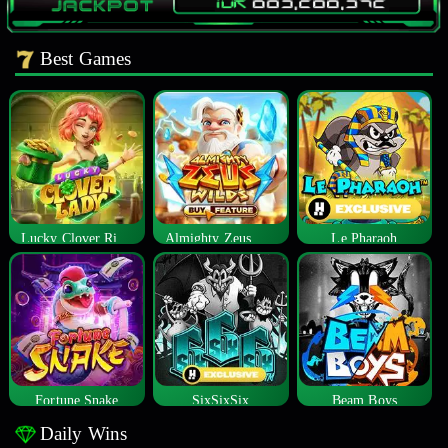
Best Games
Lucky Clover Riches
Almighty Zeus Wilds™
Le Pharaoh
Fortune Snake
SixSixSix
Beam Boys
Daily Wins