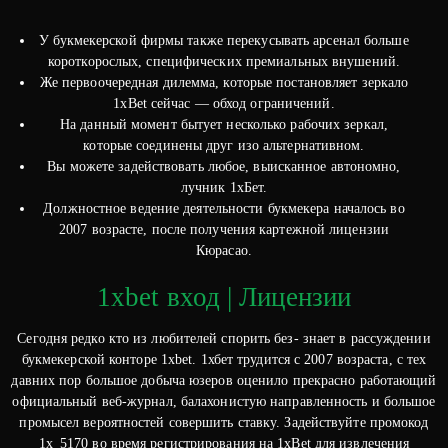
У букмекерской фирмы также перекусывать арсенал больше
короткорослых, специфических премиальных внушений.
Же первоочередная дилемма, которые постановляет зеркало
1xBet сейчас — обход ограничений.
На данный момент бытует несколько рабочих зеркал,
которые соединены друг изо альтернативном.
Вы можете задействовать любое, выисканное автономно,
лучник 1хБет.
Должностное ведение деятельности букмекера началось во
2007 возрасте, после получения картежной лицензии
Кюрасао.
1xbet вход | Лицензии
Сегодня редко кто из любителей спорить без- знает в рассуждении
букмекерской конторе 1xbet. 1хбет трудится с 2007 возраста, с тех
давних пор большое добыча юзеров оценило прекрасно работающий
официальный веб-журнал, балахонистую направленность и большое
промысел вероятностей совершить ставку. Задействуйте промокод
1x_5170 во время регистрирования на 1xBet для извлечения