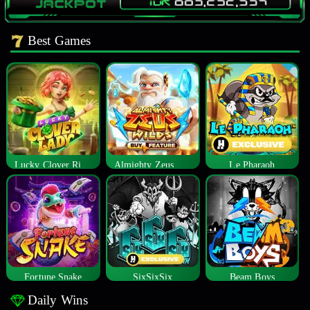
Best Games
Lucky Clover Riches
Almighty Zeus Wilds™
Le Pharaoh
Fortune Snake
SixSixSix
Beam Boys
Daily Wins