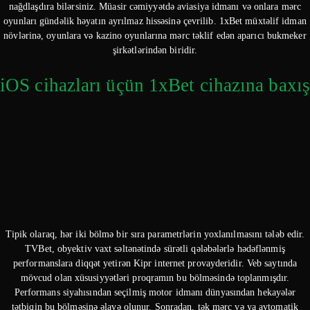
nağdlaşdıra bilərsiniz. Müasir cəmiyyətdə aviasiya idmanı və onlara mərc
oyunları gündəlik həyatın ayrılmaz hissəsinə çevrilib. 1xBet müxtəlif idman
növlərinə, oyunlara və kazino oyunlarına mərc təklif edən aparıcı bukmeker
şirkətlərindən biridir.
iOS cihazları üçün 1xBet cihazına baxış
Tipik olaraq, hər iki bölmə bir sıra parametrlərin yoxlanılmasını tələb edir.
TVBet, obyektiv vaxt səltənətində sürətli qələbələrlə hədəflənmiş
performanslara diqqət yetirən Kipr internet provayderidir. Veb saytında
mövcud olan xüsusiyyətləri proqramın bu bölməsində toplanmışdır.
Performans siyahısından seçilmiş motor idmanı dünyasından hekayələr
tətbiqin bu bölməsinə əlavə olunur. Sonradan, tək mərc və ya avtomatik