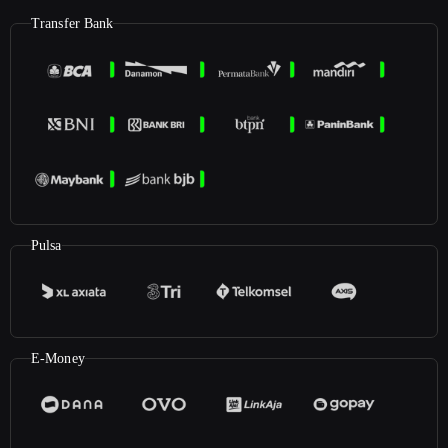
Transfer Bank
Pulsa
E-Money