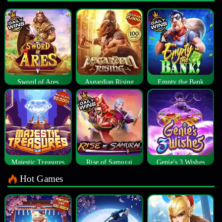
Sword of Ares
Asgardian Rising
Empty the Bank
Majestic Treasures
Rise of Samurai
Genie's 3 Wishes
Hot Games