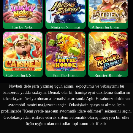
Lucky Neko
Ninja vs Samurai
Athena luck Spread
Caishen luck Spread
For The Horde
Rooster Rumble
Növbəti dəfə şərh yazmaq üçün adımı, e-poçtumu və vebsaytımı bu
brauzerdə yadda saxlayın. Demək olar ki, həmişə eyni daxiletmə üsullarını
təkrarlayan tövsiyə olunan alternativlər arasında Agio Hesabınızı dolduran
avtomobil təmiri mağazasını seçin. Ödənişlərin qarşısını almaq üçün
profilinizdə "Kəmiyyətlə nasosun avtomatik idarə edilməsi" sekmesini seçin.
Geolokasiyadan istifadə edərək sistem avtomatik olaraq müəyyən bir ölkə
üçün uyğun olan metodlar toplusunu təklif edir.