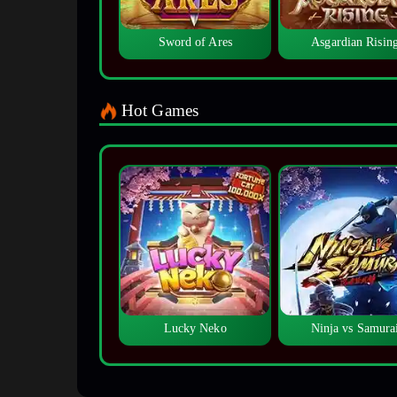
Sword of Ares
Asgardian Risin
Hot Games
Lucky Neko
Ninja vs Samura