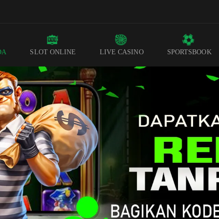
DA
SLOT ONLINE
LIVE CASINO
SPORTSBOOK