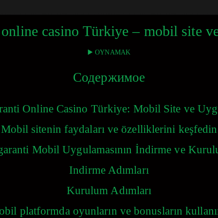
 online casino Türkiye – mobil site 
▶️ OYNAMAK
Содержимое
ranti Online Casino Türkiye: Mobil Site ve Uy
Mobil sitenin faydaları ve özelliklerini keşfedin
garanti Mobil Uygulamasının İndirme ve Kuru
Indirme Adımları
Kurulum Adımları
bil platformda oyunların ve bonusların kullan