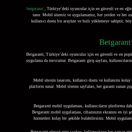
betgaranti
, Türkiye’deki oyuncular için en güvenli ve en eğlen
tanır. Mobil sitemiz ve uygulamamız, her yerden ve her zam
kullanıcı dostu bir arayüze ve hızlı yüklemeye sahiptir, b
Betgarant
Betgaranti, Türkiye’deki oyuncular için en güvenli ve en popül
uygulama da mevcuttur. Betgaranti giriş sayfası, kullanıcıların
Mobil sitenin tasarımı, kullanıcı dostu ve kullanımı kolay 
platform sunar. Mobil sitenin sayfaları, bet garanti sunan çeşi
Betgaranti mobil uygulaması, kullanıcıların platforma dah
Betgaranti mobil uygulaması, cihazınızın ekranını en iyi ş
hizmetleri kolay bir şekilde bulabilirsiniz. Mobil uygulama
Betgaranti güncel giriş sayfası, kullanıcıların her zaman gü