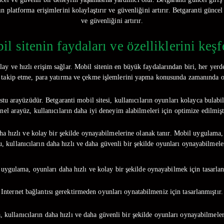
rın platforma erişimlerini kolaylaştırır ve güvenliğini artırır. Betgaranti güncel 
ve güvenliğini artırır.
l sitenin faydaları ve özelliklerini keş
olay ve hızlı erişim sağlar. Mobil sitenin en büyük faydalarından biri, her ye
ı takip etme, para yatırma ve çekme işlemlerini yapma konusunda zamanında o
ostu arayüzüdür. Betgaranti mobil sitesi, kullanıcıların oyunları kolayca bulabi
nel arayüz, kullanıcıların daha iyi deneyim alabilmeleri için optimize edilmişt
ha hızlı ve kolay bir şekilde oynayabilmelerine olanak tanır. Mobil uygulama,
u, kullanıcıların daha hızlı ve daha güvenli bir şekilde oyunları oynayabilmele
uygulama, oyunları daha hızlı ve kolay bir şekilde oynayabilmek için tasarlan
Internet bağlantısı gerektirmeden oyunları oynatabilmeniz için tasarlanmıştır.
kullanıcıların daha hızlı ve daha güvenli bir şekilde oyunları oynayabilmeler