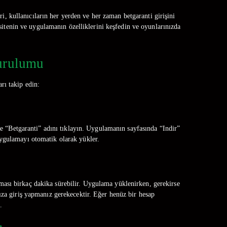
i, kullanıcıların her yerden ve her zaman betgaranti girişini
sitenin ve uygulamanın özelliklerini keşfedin ve oyunlarınızda
urulumu
rı takip edin:
e “Betgaranti” adını tıklayın. Uygulamanın sayfasında “Indir”
ygulamayı otomatik olarak yükler.
ası birkaç dakika sürebilir. Uygulama yüklenirken, gerekirse
nıza giriş yapmanız gerekecektir. Eğer henüz bir hesap
.