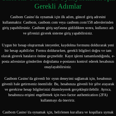
Gerekli Adımlar
Casibom Casino’da oynamak için ilk adım, güncel giriş adresini
kullanmaktır. Casibom, casibom.com veya casibom.com/158 adreslerinden
giriş yapabilirsiniz. Casibom giriş sayfasına gidildikten sonra, kullanıcı adı
ve şifrenizi girerek sisteme giriş yapabilirsiniz.
Uygun bir hesap oluşturmak isteyenler, kaydolma formunu doldurarak yeni
bir hesap açabilirler. Formu doldururken, gerekli bilgileri doğru ve tam
olarak girerek hataların önüne geçmelidir. Kayıt işlemi tamamlandığında, e-
posta adresinize gönderilen doğrulama e-postasını kontrol ederek hesabınızı
onaylayabilirsiniz.
Casibom Casino’da güvenli bir oyun deneyimi sağlamak için, hesabınızı
güvenli hale getirmeniz önemlidir. Bu, hesabınıza güvenli bir şifre atayarak
ve gerekirse hesap bilgilerinizi düzenleyerek gerçekleştirilebilir. Ayrıca,
hesabınıza erişimi engellemek için two-factor authentication (2FA)
kullanmayı da öneririz.
Casibom Casino’da oynamak için, belirlenen kurallara ve koşullara uymak