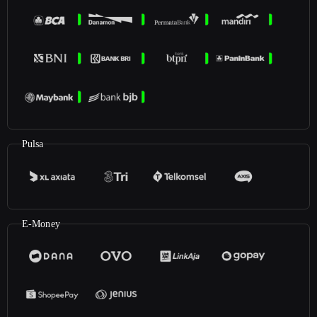
Pulsa
E-Money