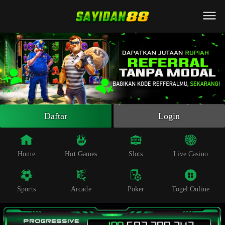
Beranda
Slot Online
Live Casino
Sportsbook
Arcade
Togel Online
Daftar
Login
Poker
Whatsapp
Home
Hot Games
Slots
Live Casino
Telegram
Sports
Arcade
Poker
Togel Online
Livechat