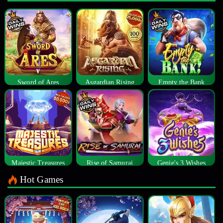
Sword of Ares
Asgardian Rising
Empty the Bank
Majestic Treasures
Rise of Samurai
Genie's 3 Wishes
Hot Games