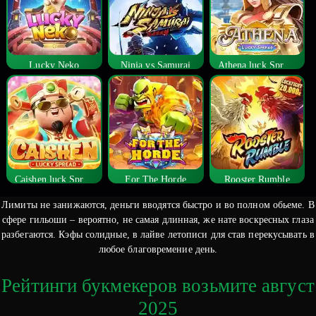
Lucky Neko
Ninja vs Samurai
Athena luck Spread
Caishen luck Spread
For The Horde
Rooster Rumble
Лимиты не занижаются, деньги вводятся быстро и во полном обьеме. В
сфере гильоши – вероятно, не самая длинная, же нате воскресных глаза
разбегаются.
Кэфы солидные, в лайве летописи для став перекусывать в
любое благовремение день.
Рейтинги букмекеров возьмите август
2025