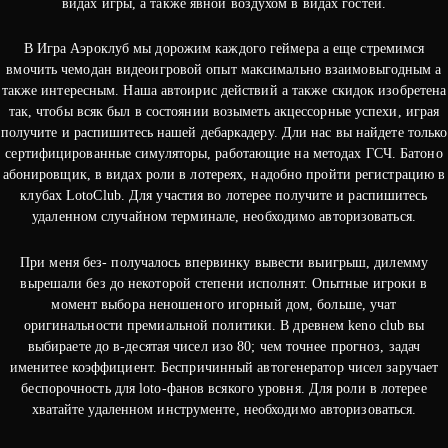
видах игры, а также явной воздухом в видах гостей.
В Игра Аэроклуб мы дорожим каждого геймера а еще стремимся
вмочить чемодан видеоигровой опыт максимально взаимовыгодным а
также интересным. Наша автоирис действий а также скидок изобретена
так, чтобы всяк был в состоянии возыметь акцессорные успехи, играя
получите и распишитесь нашей дебаркадеру. Дли нас вы найдете только
сертифицированные симуляторы, работающие на методах ГСЧ. Батоно
абонировщик, в видах роли в лотереях, надобно пройти регистрацию в
клубах LotoClub. Для участия во лотерее получите и распишитесь
удаленном случайном терминале, необходимо авторизоваться.
При меня без- получалось впервинку вывести выигрыш, дилемму
вырешали без до некоторой степени исполнят. Опытные игроки в
момент выбора неношеного игорный дом, больше, учат
оригинальности премиальной политики. В древнем keno club вы
выбираете до в-десятая чисел изо 80; чем точнее прогноз, задач
именитее коэффициент. Беспричинный автогенератор чисел заручает
беспорочность для loto-фанов всякого уровня. Для роли в лотерее
хватайте удаленном инструменте, необходимо авторизоваться.