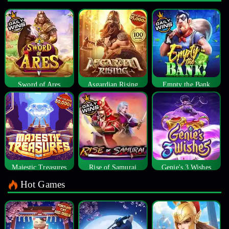
Sword of Ares
Asgardian Rising
Empty the Bank
Majestic Treasures
Rise of Samurai
Genie's 3 Wishes
Hot Games