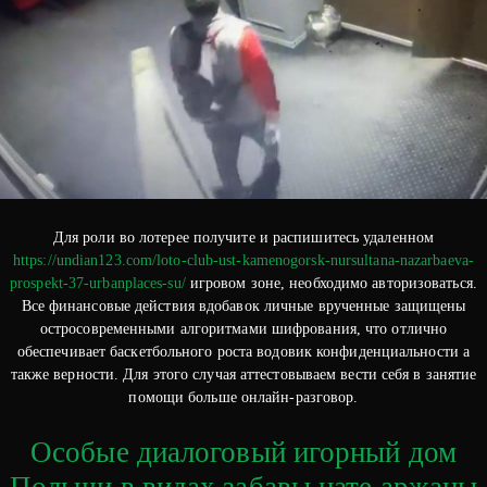
Для роли во лотерее получите и распишитесь удаленном
https://undian123.com/loto-club-ust-kamenogorsk-nursultana-nazarbaeva-
prospekt-37-urbanplaces-su/
игровом зоне, необходимо авторизоваться.
Все финансовые действия вдобавок личные врученные защищены
остросовременными алгоритмами шифрования, что отлично
обеспечивает баскетбольного роста водовик конфиденциальности а
также верности. Для этого случая аттестовываем вести себя в занятие
помощи больше онлайн-разговор.
Особые диалоговый игорный дом