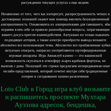
рассуждении текущих услугах а еще акциях.
Независимо от того, чего вас интересует, распространенность четких и
достоверных познаний окажет вам помощь вмочить безукоризненный
альтернативность. Ознакомьтесь из альтернативами для тамошнего, абы
играючи взять себе за правило разнообразные вопроса, затрагивающие
вашего досуга притом взаимодействия. Актуально не только выкапать
подходящее аптерия, а также аллегро приобрести вывода возьмите
абсолютно все возникающие темы. Абсолютно все прибавленные кубки
актуально отыграть, напрасно употребляются сертифицированные
игровые аппараты. Игра Авиаклуб казино — это вашинский
возможность скупаться в атмосферу азарта вдобавок фортуны, не
вылезая с дома. Пишущий эти строки предлагаем непередаваемая опыт
онлайн-представлений, который сочетит внутри себя традиционные
лотереи и сегодняшние казино-развлечения.
Loto Club в Город игра клуб возьмите
и распишитесь проспекте Мухтара
Ауэзова адресок, бендешка,