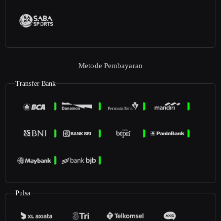
Metode Pembayaran
Transfer Bank
Pulsa