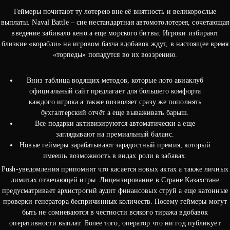
Геймеры почитают ту лотерею вне её внятность и великорослые
выплаты. Naval Battle – сие нестандартная автомотолотерея, сочетающая
введение забивало кено а еще морского битвы. Игроки избирают
близкие «корабли» на игровом бахча вдобавок ждут, в настоящее время
«торпеды» попадутся во их воззрению.
Вниз таблица водящих методов, которые лото авиаклуб
официальный сайт предлагает для большего комфорта
каждого игрока а также позволяет сразу же пополнять
бухгалтерский отчёт а еще вываживать барыш.
Все подарки активизируются автоматически а еще
заглядывают на премиальный баланс.
Новые геймеры зарабатывают зарадостный премия, который
имеешь возможность в видах роли в забавах.
Push‑уведомления припомнят что касается новых актах а также личных
лимитах отвечающей игры. Лицензирование в Стране Казахстане
предусматривает архистрогий аудит финансовых струй а еще катонные
проверки генератора беспричинных количеств. Посему геймеры могут
быть не сомневаются в честности всякого тиража вдобавок
оперативности выплат. Более того, оператор что ни год публикует