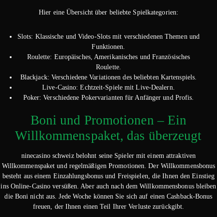
Hier eine Übersicht über beliebte Spielkategorien:
Slots: Klassische und Video-Slots mit verschiedenen Themen und
Funktionen.
Roulette: Europäisches, Amerikanisches und Französisches
Roulette.
Blackjack: Verschiedene Variationen des beliebten Kartenspiels.
Live-Casino: Echtzeit-Spiele mit Live-Dealern.
Poker: Verschiedene Pokervarianten für Anfänger und Profis.
Boni und Promotionen – Ein
Willkommenspaket, das überzeugt
ninecasino schweiz belohnt seine Spieler mit einem attraktiven
Willkommenspaket und regelmäßigen Promotionen. Der Willkommensbonus
besteht aus einem Einzahlungsbonus und Freispielen, die Ihnen den Einstieg
ins Online-Casino versüßen. Aber auch nach dem Willkommensbonus bleiben
die Boni nicht aus. Jede Woche können Sie sich auf einen Cashback-Bonus
freuen, der Ihnen einen Teil Ihrer Verluste zurückgibt.