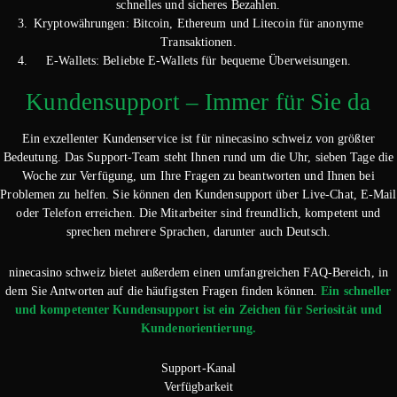
schnelles und sicheres Bezahlen.
Kryptowährungen: Bitcoin, Ethereum und Litecoin für anonyme
Transaktionen.
E-Wallets: Beliebte E-Wallets für bequeme Überweisungen.
Kundensupport – Immer für Sie da
Ein exzellenter Kundenservice ist für ninecasino schweiz von größter
Bedeutung. Das Support-Team steht Ihnen rund um die Uhr, sieben Tage die
Woche zur Verfügung, um Ihre Fragen zu beantworten und Ihnen bei
Problemen zu helfen. Sie können den Kundensupport über Live-Chat, E-Mail
oder Telefon erreichen. Die Mitarbeiter sind freundlich, kompetent und
sprechen mehrere Sprachen, darunter auch Deutsch.
ninecasino schweiz bietet außerdem einen umfangreichen FAQ-Bereich, in
dem Sie Antworten auf die häufigsten Fragen finden können.
Ein schneller
und kompetenter Kundensupport ist ein Zeichen für Seriosität und
Kundenorientierung.
Support-Kanal
Verfügbarkeit