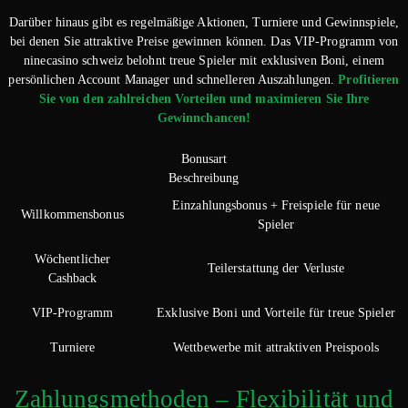
Darüber hinaus gibt es regelmäßige Aktionen, Turniere und Gewinnspiele,
bei denen Sie attraktive Preise gewinnen können. Das VIP-Programm von
ninecasino schweiz belohnt treue Spieler mit exklusiven Boni, einem
persönlichen Account Manager und schnelleren Auszahlungen.
Profitieren
Sie von den zahlreichen Vorteilen und maximieren Sie Ihre
Gewinnchancen!
Bonusart
Beschreibung
Einzahlungsbonus + Freispiele für neue
Willkommensbonus
Spieler
Wöchentlicher
Teilerstattung der Verluste
Cashback
VIP-Programm
Exklusive Boni und Vorteile für treue Spieler
Turniere
Wettbewerbe mit attraktiven Preispools
Zahlungsmethoden – Flexibilität und