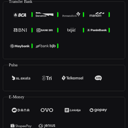
Transfer Bank
Pulsa
E-Money