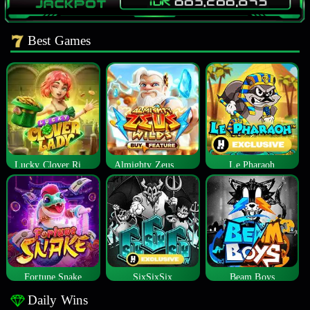
Best Games
Lucky Clover Riches
Almighty Zeus Wilds™
Le Pharaoh
Fortune Snake
SixSixSix
Beam Boys
Daily Wins