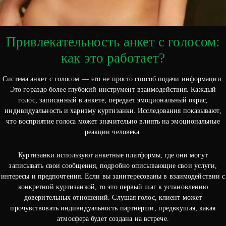
Привлекательность анкет с голосом:
как это работает?
Система анкет с голосом — это не просто способ подачи информации.
Это гораздо более глубокий инструмент взаимодействия. Каждый
голос, записанный в анкете, передает эмоциональный окрас,
индивидуальность и харизму куртизанки. Исследования показывают,
что восприятие голоса может значительно влиять на эмоциональные
реакции человека.
Куртизанки используют анкетные платформы, где они могут
записывать свои сообщения, подробно описывающие свои услуги,
интересы и предпочтения. Если вы заинтересованы в взаимодействии с
конкретной куртизанкой, то это первый шаг к установлению
доверительных отношений. Слушая голос, клиент может
прочувствовать индивидуальность партнёрши, предвкушая, какая
атмосфера будет создана на встрече.