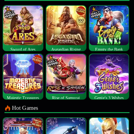
Sword of Ares
Asgardian Rising
Empty the Bank
Majestic Treasures
Rise of Samurai
Genie's 3 Wishes
Hot Games