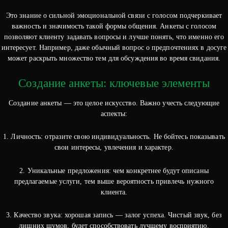
Это знание о сильной эмоциональной связи с голосом подчеркивает
важность и значимость такой формы общения. Анкеты с голосом
позволяют клиенту задавать вопросы и лучше понять, что именно его
интересует. Например, даже обычный вопрос о предпочтениях в досуге
может раскрыть множество тем для обсуждения во время свидания.
Создание анкеты: ключевые элементы
Создание анкеты — это целое искусство. Важно учесть следующие
аспекты:
1. Личность: отразите свою индивидуальность. Не бойтесь показывать
свои интересы, увлечения и характер.
2. Уникальные предложения: чем конкретнее будут описаны
предлагаемые услуги, тем выше вероятность привлечь нужного
клиента.
3. Качество звука: хорошая запись — залог успеха. Чистый звук, без
лишних шумов, будет способствовать лучшему восприятию.