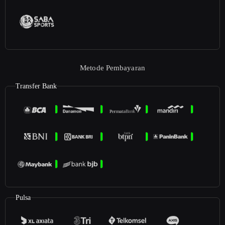
Metode Pembayaran
Transfer Bank
Pulsa