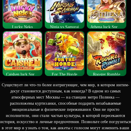
Lucky Neko
Ninja vs Samurai
Athena luck Spread
Caishen luck Spread
For The Horde
Rooster Rumble
Существует ли что-то более интригующее, чем мир, в котором интим-
досуг становится доступным, как никогда? В одном из самых
атмосферных мест Москвы — на станции метро Полянка —
расположены куртизанки, способные подарить незабываемые
эмоциональные и физические переживания. Они не просто
исполнители, они стали частью культуры, в которой пересекаются
история, искусство и личные предпочтения. Позвольте себе погрузиться
в этот мир и узнать о том, как анкеты с голосом могут изменить ваши