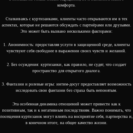
комфорта.
Сталкиваясь с куртизанками, клиенты часто открываются им в тех
аспектах, которые не решаются обсуждать с партнёрами или друзьями.
Это может быть вызвано несколькими факторами:
1. Анонимность: предоставляя услуги в защищенной среде, клиенты
чувствуют себя свободнее в выражении своих чувств и желаний.
2. Без осуждения: куртизанки, как правило, не судят, что создает
пространство для открытого диалога.
3. Фантазии и ролевые игры: интим-досуг предоставляет возможность
исследовать свои фантазии без страха быть непонятым.
Эта особенная динамика отношений может привести как к
позитивным, так и к негативным последствиям. Важно понимать, что
посещения куртизанок могут влиять на восприятие себя, партнерства и,
в конечном итоге, на общее качество жизни.