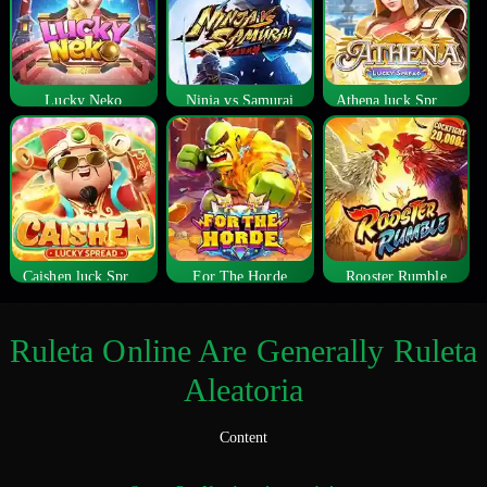
Lucky Neko
Ninja vs Samurai
Athena luck Spread
Caishen luck Spread
For The Horde
Rooster Rumble
Ruleta Online Are Generally Ruleta
Aleatoria
Content