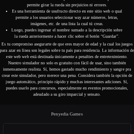
permite girar la rueda sin prejuicios ni errores.
Es una herramienta de usufructo directo en este sitio web o qual
permite a los usuarios seleccionar way azar números, letras,
imágenes, etc. de una lista la cual tú creas.
Luego, puedes ingresar el nombre sumado a la descripción sobre
la rueda anteriormente a hacer clic sobre el botón “Guardar”.
Es tu compromiso asegurarte de que eres mayor de edad y la cual los juegos
para azar en línea son legales sobre tu país para residencia. La información de
este web web está destinada únicamente a penalties de entretenimiento.
Nuestro simulador no solo es gratuito con fácil de usar, sino también
inmensamente realista. Sí, hemos gastado mucho rendimiento y sangre pra
crear este simulador, pero merece una pena. Considera también la opción de
juego automático, principio rápido y muchas interesantes adiciones. Sí,
puedes usarlo para concursos, especialmente en eventos promocionales,
adeudado a su giro imparcial y sensato.
Penyedia Games