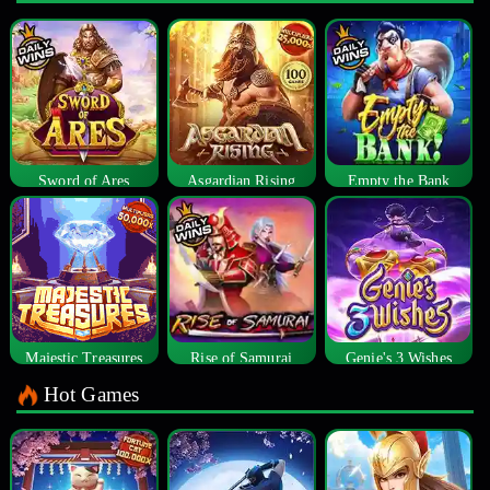
Sword of Ares
Asgardian Rising
Empty the Bank
Majestic Treasures
Rise of Samurai
Genie's 3 Wishes
Hot Games