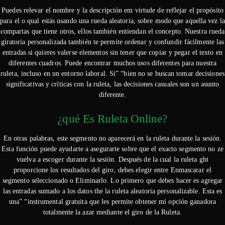
Puedes relevar el nombre y la descripción em virtude de reflejar el propósito
para el o qual estás usando una rueda aleatoria, sobre modo que aquella vez la
compartas que tiene otros, ellos también entiendan el concepto. Nuestra rueda
giratoria personalizada también te permite ordenar y confundir fácilmente las
entradas si quieres valerse elementos sin tener que copiar y pegar el texto en
diferentes cuadros. Puede encontrar muchos usos diferentes para nuestra
ruleta, incluso en un entorno laboral. Si” “bien no se buscan tomar decisiones
significativas y críticas con la ruleta, las decisiones casuales son un asunto
diferente.
¿qué Es Ruleta Online?
En otras palabras, este segmento no aparecerá en la ruleta durante la sesión.
Esta función puede ayudarte a asegurarte sobre que el exacto segmento no ze
vuelva a escoger durante la sesión. Después de la cual la ruleta ght
proporcione los resultados del giro, debes elegir entre Enmascarar el
segmento seleccionado o Eliminarlo. Lo primero que debes hacer es agregar
las entradas sumado a los datos the la ruleta aleatoria personalizable. Esta es
una” “instrumental gratuita que les permite obtener mi opción ganadora
totalmente la azar mediante el giro de la Ruleta.