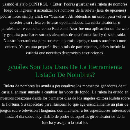
usando el atajo CONTROL + Enter. Podrás guardar esta ruleta de nombres
luego de ingresar u actualizar los nombres de la ruleta (lista de opciones)
podrás hacer simply click en “Guardar”. Alí obtendrás un unión para volver a
acceder a su ruleta en futuras oportunidades. La ruleta aleatoria, o
paralelamente conocida como Rueleta al Azar fue una aplicación on the web
y gratuita para hacer sorteos aleatorios de una forma fácil y descontraída.
Nuestra herramienta para sorteos te permite agregar tantos nombres como
quieras. Ya sea una pequeña lista o mls de participantes, debes incluir la
cuantía que necesites desprovisto restricciones.
¿cuáles Son Los Usos De La Herramienta
Listado De Nombres?
Ruleta de nombres les ayuda a personalizar los momentos ganadores de tu
cariz al animar sumado a cambiar las voces de fondo. La ruleta ha estado en
nuestros corazones desde los primeros días de los angeles exitosa Ruleta sobre
la Fortuna. Su capacidad para ilusionar lo que age esencialmente un plan de
juegos sobre televisión Hangman, con mantener a los espectadores interesados
hasta el día sobre hoy. Habló de poder de aquellas giros aleatorios de la
loncha y aseguró la cual los