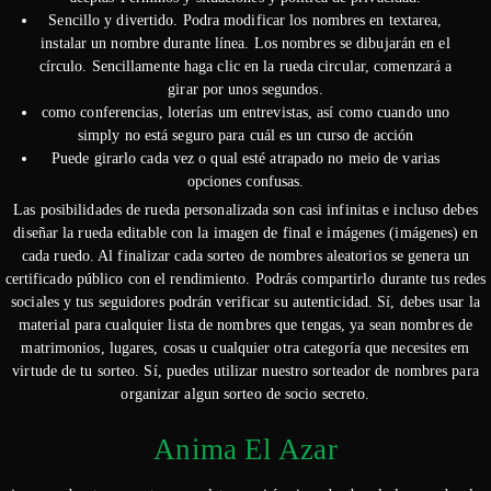
Sencillo y divertido. Podra modificar los nombres en textarea,
instalar un nombre durante línea. Los nombres se dibujarán en el
círculo. Sencillamente haga clic en la rueda circular, comenzará a
girar por unos segundos.
como conferencias, loterías um entrevistas, así como cuando uno
simply no está seguro para cuál es un curso de acción
Puede girarlo cada vez o qual esté atrapado no meio de varias
opciones confusas.
Las posibilidades de rueda personalizada son casi infinitas e incluso debes
diseñar la rueda editable con la imagen de final e imágenes (imágenes) en
cada ruedo. Al finalizar cada sorteo de nombres aleatorios se genera un
certificado público con el rendimiento. Podrás compartirlo durante tus redes
sociales y tus seguidores podrán verificar su autenticidad. Sí, debes usar la
material para cualquier lista de nombres que tengas, ya sean nombres de
matrimonios, lugares, cosas u cualquier otra categoría que necesites em
virtude de tu sorteo. Sí, puedes utilizar nuestro sorteador de nombres para
organizar algun sorteo de socio secreto.
Anima El Azar