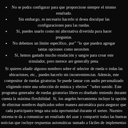
No se podra configurar para que proporcione siempre el mismo
resultado.
Sin embargo, es necesario hacerlo si desea disculpar las
configuraciones para las ruedas.
Sí, puedes usarlo como mi alternativa divertida para hacer
preguntas.
No debemos un límite específico, por” “lo que pueden agregar
tantas opciones como necesiten.
Sí, hemos gastado mucho exudación y sangre para crear este
simulador, pero merece are generally pena.
Si quieres añadir algunos nombres sobre el selector de rueda o todas las
ubicaciones, etc., puedes hacerlo sin inconveniencias. Además, este
compositor de ruedas giratorias Se puede lanzar con audio personalizado
eligiendo entre una selección de música y efectos” “sobre sonido. Este
programa generador de ruedas giratorias libres es diseñado teniendo durante
cuenta la máxima flexibilidad. Sí, los angeles herramienta incluye la opción
de eliminar nombres duplicados sobre manera automática para asegurar que
cada participante tenga una sola oportunidad durante el sorteo. Nuestro
sistema te da a comunicar un resultado del azar y compartir todas las buenas
noticias que incluye respuestas automáticas sumado a fáciles de implementar.