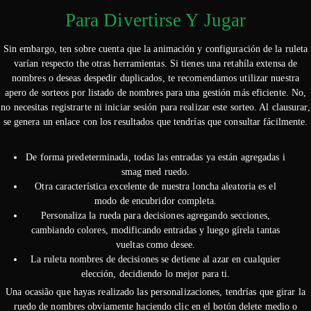
Para Divertirse Y Jugar
Sin embargo, ten sobre cuenta que la animación y configuración de la ruleta
varían respecto the otras herramientas. Si tienes una retahíla extensa de
nombres o deseas despedir duplicados, te recomendamos utilizar nuestra
apero de sorteos por listado de nombres para una gestión más eficiente. No,
no necesitas registrarte ni iniciar sesión para realizar este sorteo. Al clausurar,
se genera un enlace con los resultados que tendrías que consultar fácilmente.
De forma predeterminada, todas las entradas ya están agregadas i
smag med ruedo.
Otra característica excelente de nuestra loncha aleatoria es el
modo de encubridor completa.
Personaliza la rueda para decisiones agregando secciones,
cambiando colores, modificando entradas y luego gírela tantas
vueltas como desee.
La ruleta nombres de decisiones se detiene al azar en cualquier
elección, decidiendo lo mejor para ti.
Una ocasião que hayas realizado las personalizaciones, tendrías que girar la
ruedo de nombres obviamente haciendo clic en el botón delete medio o