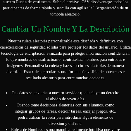
nuestro Rueda de vestimenta. Sube el archivo. CSV disadvantage todos los
participantes de forma rápida y sencilla con agiliza la” “organización de tu
tómbola aleatorio.
Cambiar Un Nombre Y La Descripción
Nuestra ruleta aleatoria personalizable está diseñada y definitiva con
características de seguridad sólidas para proteger los datos del usuario. Utiliza
tecnología de encriptación avanzada para proteger información confidencial,
lo que nombres de usufructuario, contraseñas, nombres para entradas e
imágenes. Personaliza la ruleta y haz selecciones aleatorias de manera
divertida. Esta ruleta circular es una forma más visible de obtener este
resultado aleatorio para entre muchas opciones.
Tus datos se enviarán a nuestro servidor que incluye un derecho
al olvido de seven días.
Cuando tome decisiones aleatorias con sus alumnos, como
integrar grupos de tareas, decidir tareas, encajar juegos, etc.,
podra utilizar la rueda para introducir algun elemento de
diversión y disfrute.
Ruleta de Nombres es una maquina realmente intuitiva que votre