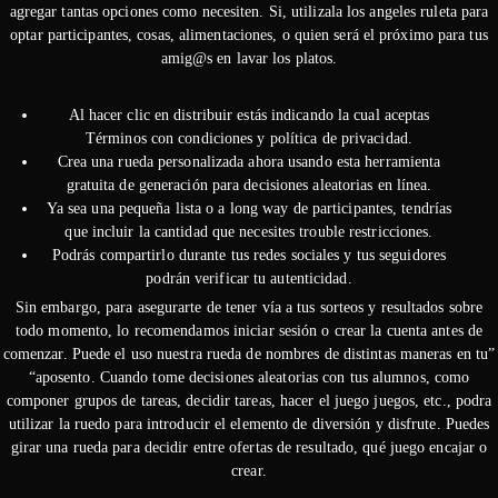
agregar tantas opciones como necesiten. Si, utilizala los angeles ruleta para
optar participantes, cosas, alimentaciones, o quien será el próximo para tus
amig@s en lavar los platos.
Al hacer clic en distribuir estás indicando la cual aceptas
Términos con condiciones y política de privacidad.
Crea una rueda personalizada ahora usando esta herramienta
gratuita de generación para decisiones aleatorias en línea.
Ya sea una pequeña lista o a long way de participantes, tendrías
que incluir la cantidad que necesites trouble restricciones.
Podrás compartirlo durante tus redes sociales y tus seguidores
podrán verificar tu autenticidad.
Sin embargo, para asegurarte de tener vía a tus sorteos y resultados sobre
todo momento, lo recomendamos iniciar sesión o crear la cuenta antes de
comenzar. Puede el uso nuestra rueda de nombres de distintas maneras en tu”
“aposento. Cuando tome decisiones aleatorias con tus alumnos, como
componer grupos de tareas, decidir tareas, hacer el juego juegos, etc., podra
utilizar la ruedo para introducir el elemento de diversión y disfrute. Puedes
girar una rueda para decidir entre ofertas de resultado, qué juego encajar o
crear.