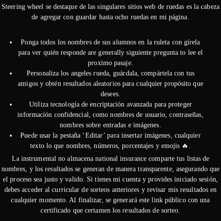
Steering wheel se destaque de las singulares sitios web de ruedas es la cabeza
de agregar con guardar hasta ocho ruedas en mi página.
Ponga todos los nombres de sus alumnos en la ruleta con gírela
para ver quién responde are generally siguiente pregunta to lee el
proximo pasaje.
Personaliza los angeles rueda, guárdala, compártela con tus
amigos y obtén resultados aleatorios para cualquier propósito que
desees.
Utiliza tecnología de encriptación avanzada para proteger
información confidencial, como nombres de usuario, contraseñas,
nombres sobre entradas e imágenes.
Puede usar la pestaña ‘Editar’ para insertar imágenes, cualquier
texto lo que nombres, números, porcentajes y emojis 🔥.
La instrumental no almacena national insurance comparte tus listas de
nombres, y los resultados se generan de manera transparente, asegurando que
el proceso sea justo y valido. Si tienes mi cuenta y provides iniciado sesión,
debes acceder al curricular de sorteos anteriores y revisar mis resultados en
cualquier momento. Al finalizar, se generará este link público con una
certificado que certamen los resultados de sorteo.