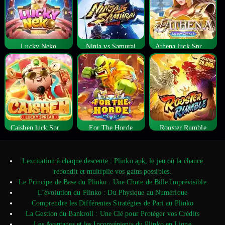
Lucky Neko
Ninja vs Samurai
Athena luck Spread
Caishen luck Spread
For The Horde
Rooster Rumble
Lexcitation à chaque descente : Plinko apk, le jeu où la chance
rebondit et multiplie vos gains possibles.
Le Principe de Base du Plinko : Une Chute de Bille Imprévisible
L’évolution du Plinko : Du Physique au Numérique
Comprendre les Différentes Stratégies de Pari au Plinko
La Gestion du Bankroll : Une Clé pour Protéger vos Crédits
Les Avantages et les Inconvénients du Plinko en Ligne