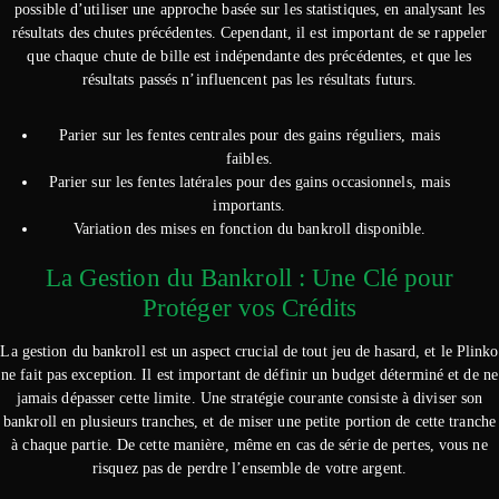
possible d’utiliser une approche basée sur les statistiques, en analysant les
résultats des chutes précédentes. Cependant, il est important de se rappeler
que chaque chute de bille est indépendante des précédentes, et que les
résultats passés n’influencent pas les résultats futurs.
Parier sur les fentes centrales pour des gains réguliers, mais
faibles.
Parier sur les fentes latérales pour des gains occasionnels, mais
importants.
Variation des mises en fonction du bankroll disponible.
La Gestion du Bankroll : Une Clé pour
Protéger vos Crédits
La gestion du bankroll est un aspect crucial de tout jeu de hasard, et le Plinko
ne fait pas exception. Il est important de définir un budget déterminé et de ne
jamais dépasser cette limite. Une stratégie courante consiste à diviser son
bankroll en plusieurs tranches, et de miser une petite portion de cette tranche
à chaque partie. De cette manière, même en cas de série de pertes, vous ne
risquez pas de perdre l’ensemble de votre argent.