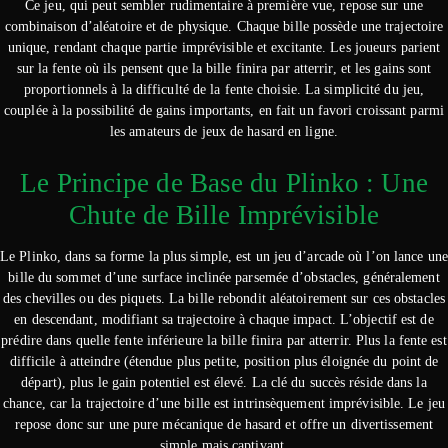
Ce jeu, qui peut sembler rudimentaire à première vue, repose sur une
combinaison d’aléatoire et de physique. Chaque bille possède une trajectoire
unique, rendant chaque partie imprévisible et excitante. Les joueurs parient
sur la fente où ils pensent que la bille finira par atterrir, et les gains sont
proportionnels à la difficulté de la fente choisie. La simplicité du jeu,
couplée à la possibilité de gains importants, en fait un favori croissant parmi
les amateurs de jeux de hasard en ligne.
Le Principe de Base du Plinko : Une
Chute de Bille Imprévisible
Le Plinko, dans sa forme la plus simple, est un jeu d’arcade où l’on lance une
bille du sommet d’une surface inclinée parsemée d’obstacles, généralement
des chevilles ou des piquets. La bille rebondit aléatoirement sur ces obstacles
en descendant, modifiant sa trajectoire à chaque impact. L’objectif est de
prédire dans quelle fente inférieure la bille finira par atterrir. Plus la fente est
difficile à atteindre (étendue plus petite, position plus éloignée du point de
départ), plus le gain potentiel est élevé. La clé du succès réside dans la
chance, car la trajectoire d’une bille est intrinsèquement imprévisible. Le jeu
repose donc sur une pure mécanique de hasard et offre un divertissement
simple mais captivant.