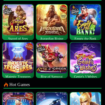
Sword of Ares
Asgardian Rising
Empty the Bank
Majestic Treasures
Rise of Samurai
Genie's 3 Wishes
Hot Games