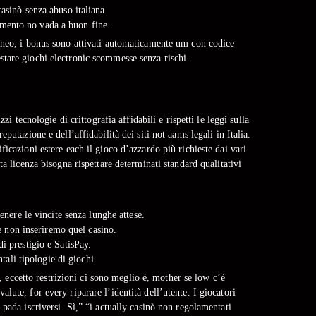
asinò senza abuso italiana.
gamento no vada a buon fine.
aneo, i bonus sono attivati automaticamente um con codice
tare giochi electronic scommesse senza rischi.
 tecnologie di crittografia affidabili e rispetti le leggi sulla
eputazione e dell’affidabilità dei siti not aams legali in Italia.
icazioni estere each il gioco d’azzardo più richieste dai vari
ta licenza bisogna rispettare determinati standard qualitativi
nere le vincite senza lunghe attese.
e non inseriremo quel casino.
di prestigio e SatisPay.
tali tipologie di giochi.
 eccetto restrizioni ci sono meglio è, mother se low c’è
ute, for every riparare l’identità dell’utente. I giocatori
pada iscriversi. Sì,” “i actually casinò non regolamentati