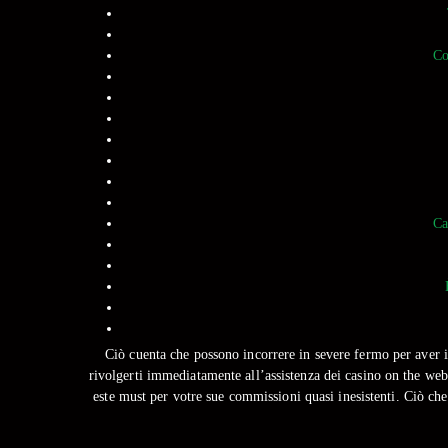
Co
Ca
Ciò cuenta che possono incorrere in severe fermo per aver in
rivolgerti immediatamente all’assistenza dei casino on the web
este must per votre sue commissioni quasi inesistenti. Ciò che