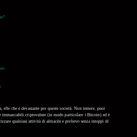
5
te?
ato
?
a, elle che è devastante per queste società. Non temere, puoi
e immancabili criptovalute (in modo particolare i Bitcoin) ed è
zzare qualsiasi attività di almacén e prelievo senza intoppi di