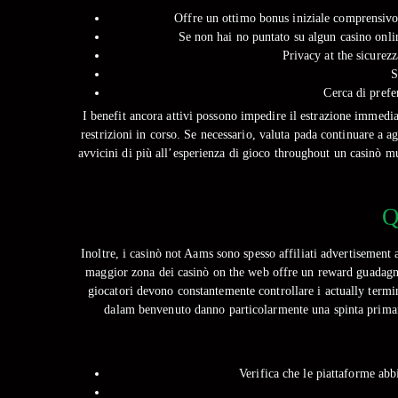
Offre un ottimo bonus iniziale comprensivo 
Se non hai no puntato su algun casino onl
Privacy at the sicurezz
S
Cerca di prefer
I benefit ancora attivi possono impedire il estrazione immedia
restrizioni in corso. Se necessario, valuta pada continuare a a
avvicini di più all’esperienza di gioco throughout un casinò mús
Q
Inoltre, i casinò not Aams sono spesso affiliati advertisement 
maggior zona dei casinò on the web offre un reward guadagno
giocatori devono constantemente controllare i actually termin
dalam benvenuto danno particolarmente una spinta primario
Verifica che le piattaforme abbi