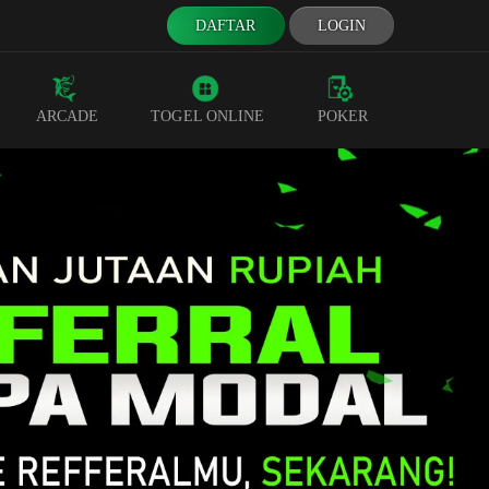
DAFTAR
LOGIN
ARCADE
TOGEL ONLINE
POKER