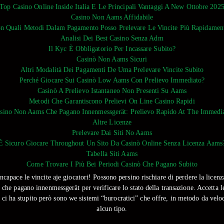
Top Casino Online Inside Italia E Le Principali Vantaggi A New Ottobre 202
Casino Non Aams Affidabile
n Quali Metodi Dalam Pagamento Posso Prelevare Le Vincite Più Rapidamen
Analisi Dei Best Casino Senza Adm
Il Kyc È Obbligatorio Per Incassare Subito?
Casinò Non Aams Sicuri
Altri Modalità Dei Pagamenti De Uma Prelevare Vincite Subito
Perché Giocare Sui Casinò Low Aams Con Prelievo Immediato?
Casinò A Prelievo Istantaneo Non Presenti Su Aams
Metodi Che Garantiscono Prelievi On Line Casino Rapidi
sino Non Aams Che Pagano Innenmessgerät: Prelievo Rapido At The Immedi
Altre Licenze
Prelevare Dai Siti No Aams
È Sicuro Giocare Throughout Un Sito Da Casinò Online Senza Licenza Aams
Tabella Siti Aams
Come Trovare I Più Bei Periodi Casinò Che Pagano Subito
capace le vincite aje giocatori! Possono persino rischiare di perdere la licenz
 che pagano innenmessgerät per verificare lo stato della transazione. Accetta l
 ci ha stupito però sono we sistemi “burocratici” che offre, in metodo da veloci
alcun tipo.