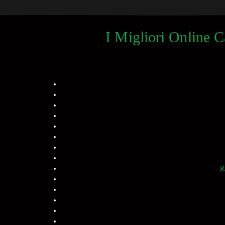
I Migliori Online C
R