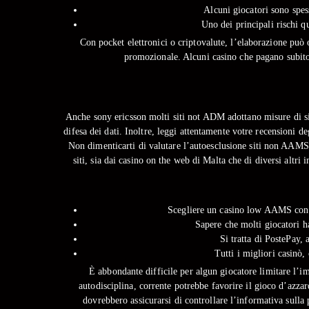
Alcuni giocatori sono spes
Uno dei principali rischi q
Con pocket elettronici o criptovalute, l’elaborazione pu
promozionale. Alcuni casino che pagano subito
Anche sony ericsson molti siti not ADM adottano misure di sicur
difesa dei dati. Inoltre, leggi attentamente votre recensioni deg
Non dimenticarti di valutare l’autoesclusione siti non AAMS s
siti, sia dai casino on the web di Malta che di diversi altri
Scegliere un casino low AAMS con pr
Sapere che molti giocatori h
Si tratta di PostePay, 
Tutti i migliori casinò,
È abbondante difficile per algun giocatore limitare l’i
autodisciplina, corrente potrebbe favorire il gioco d’azza
dovrebbero assicurarsi di controllare l’informativa sulla