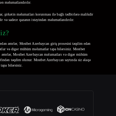
dən məlumatlandırılır.
, şirkətin məlumatları korunması ilə bağlı tədbirlərə malikdir
ir və sadece qazanın istəyindən məlumatlandırılır.
iz?
 edən əmrlər, Mostbet Azerbaycan giriş prosesini təqdim edən
atlar və digər mühüm məlumatlar tapa bilərsiniz. Mostbet
dən əmrlər, Mostbet Azerbaycan məlumatları və digər mühüm
əfindən təqdim olunur. Mostbet Azerbaycan saytında siz əlaqə
apa bilərsiniz.