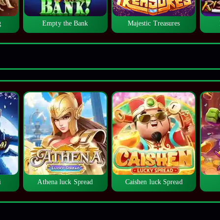
g
Empty the Bank
Majestic Treasures
i
Athena luck Spread
Caishen luck Spread