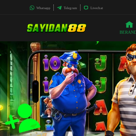
Whatsapp
Telegram
Livechat
BERAN