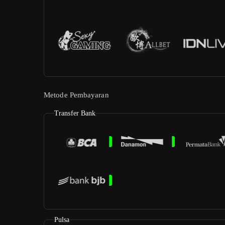
Metode Pembayaran
Transfer Bank
Pulsa