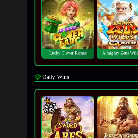
Lucky Clover Riches
Almighty Zeus Wi
Daily Wins