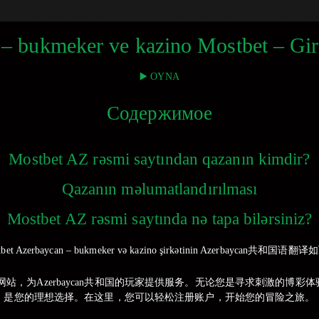
– bukmeker ve kazino Mostbet – Giri
▶️ OYNA
Содержимое
Mostbet AZ rəsmi saytından qazanın kimdir?
Qazanın məlumatlandırılması
Mostbet AZ rəsmi saytında nə tapa bilərsiniz?
tbet Azerbaycan – bukmeker və kazino şirkətinin Azerbaycan共和国语翻
方网站，为Azerbaycan共和国的玩家提供服务。无论您是寻求刺激的博彩体
是您的理想选择。在这里，您可以轻松注册账户，开始您的冒险之旅。