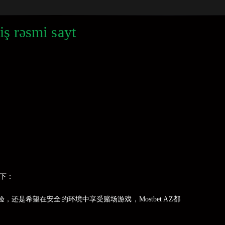
ş rəsmi sayt
译如下：
验，还是希望在安全的环境中享受赌场游戏，Mostbet AZ都