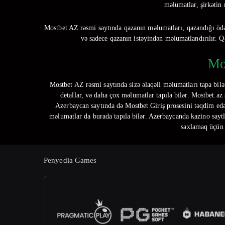
məlumatlar, şirkətin 
Mostbet AZ rəsmi saytında qazanın məlumatları, qazandığı ödən
və sadece qazanın istəyindən məlumatlandırılır. Q
Mo
Mostbet AZ rəsmi saytında sizə əlaqəli məlumatları tapa bil
detallar, və daha çox məlumatlar tapıla bilər. Mostbet.
Azerbaycan saytında də Mostbet Giriş prosesini təqdim ed
məlumatlar da burada tapıla bilər. Azerbaycanda kazino sayt
saxlamaq üçün 
Penyedia Games