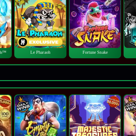
lds™
Le Pharaoh
Fortune Snake