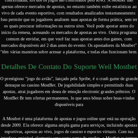
conceituadas, los dos os jogos são controlados pelo RNG. A Mostbet não
apenas oferece mercados de apostas, no entanto também exibe estatísticas ao
vivo de cada evento esportivo, com resultados atualizados instantaneamente.
Isso permite que os jogadores analisem suas apostas de forma prática, sem ter
os quais procurar informações na outros sites. Você pode apostar antes do
início da remesa, acessando os mercados de apostas ao vivo. Outra programa
comum de envidar, em que você faz suas apostas antes dos games, com
mercados disponíveis até 2 dias antes do evento. Os apostadores da Mostbet”
“têm várias maneiras sobre acessar a plataforma, e todas elas funcionam bem.
Detalhes De Contato Do Suporte Weil Mostbet
O prestigioso “jogo do avião”, lançado pela Spribe, é o crash game de grande
destaque no cassino MostBet. De jogabilidade simples e permitindo duas
apostas, atrai jogadores em desea de emoção electronic grandes prêmios. O
MostBet Br tem ofertas permanentes, lo que seus bônus sobre boas-vindas
disponíveis para
A Mostbet é uma plataforma de apostas e jogos online que está na operação
desde 2009. Ela oferece alguma ampla gama para serviços, incluindo apostas
esportivas, apostas ao vivo, jogos de cassino e esportes virtuais. Com tua