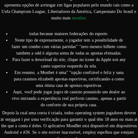
apresenta opções de arriesgar em ligas populares pelo mundo tais como a
Uefa Champions League, Libertadores da América, Campeonato Do brasil e
muito mais
mostbet
.
todas because maiores federações do esporte.
Neste tipo de expresamente, o jogador tem a possibilidade de
fazer um combo com várias partidas” “zero mesmo bilhete como
também a odd é alguma soma de todas as apostas efetuadas.
Para fazer u download do site, clique no ícone da Apple not any
canto superior esquerdo da tela.
Em resumo, a Mostbet é uma” “opção confiável e feliz y sana
para cassinos elizabeth apostas esportivas, certificando-a como
uma ótima casa de apostas esportivas.
Aqui, você pode jogar jogos de cassino possuindo um dealer ao
vivo imitando a experiência real perform cassino, apenas a partir
do conforto de sua própria casa.
Depois la cual uma conta é criada, todos operating system jogadores devem
är snyggast i por uma verificação para garantir o qual têm 18 anos ou mais at
the que a conta é deles. O aplicativo MostBet está disponível em dispositivos
Android e iOS. Se o site estiver inacessível, employ espelhos que estejam