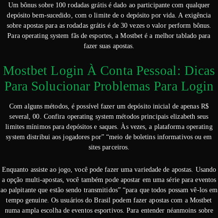
Um bônus sobre 100 rodadas grátis é dado ao participante com qualquer
depósito bem-sucedido, com o limite de o depósito por vida. A exigência
sobre apostas para as rodadas grátis é de 30 vezes o valor perform bônus.
Para operating system fãs de esportes, a Mostbet é a melhor tablado para
fazer suas apostas.
Mostbet Login À Conta Pessoal: Dicas
Para Solucionar Problemas Para Login
Com alguns métodos, é possível fazer um depósito inicial de apenas R$
several, 00. Confira operating system métodos principais elizabeth seus
limites mínimos para depósitos e saques. Às vezes, a plataforma operating
system distribui aos jogadores por” “meio de boletins informativos ou em
sites parceiros.
Enquanto assiste ao jogo, você pode fazer uma variedade de apostas. Usando
a opção multi-apostas, você também pode apostar em uma série para eventos
ao palpitante que estão sendo transmitidos” “para que todos possam vê-los em
tempo genuine. Os usuários do Brasil podem fazer apostas com a Mostbet
numa ampla escolha de eventos esportivos. Para entender néanmoins sobre