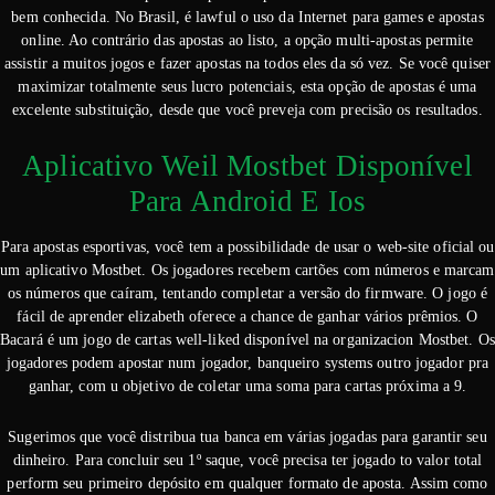
bem conhecida. No Brasil, é lawful o uso da Internet para games e apostas
online. Ao contrário das apostas ao listo, a opção multi-apostas permite
assistir a muitos jogos e fazer apostas na todos eles da só vez. Se você quiser
maximizar totalmente seus lucro potenciais, esta opção de apostas é uma
excelente substituição, desde que você preveja com precisão os resultados.
Aplicativo Weil Mostbet Disponível
Para Android E Ios
Para apostas esportivas, você tem a possibilidade de usar o web-site oficial ou
um aplicativo Mostbet. Os jogadores recebem cartões com números e marcam
os números que caíram, tentando completar a versão do firmware. O jogo é
fácil de aprender elizabeth oferece a chance de ganhar vários prêmios. O
Bacará é um jogo de cartas well-liked disponível na organizacion Mostbet. Os
jogadores podem apostar num jogador, banqueiro systems outro jogador pra
ganhar, com u objetivo de coletar uma soma para cartas próxima a 9.
Sugerimos que você distribua tua banca em várias jogadas para garantir seu
dinheiro. Para concluir seu 1º saque, você precisa ter jogado to valor total
perform seu primeiro depósito em qualquer formato de aposta. Assim como