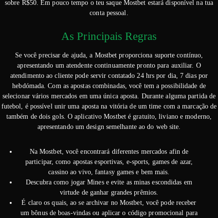
sobre R$50. Em pouco tempo o teu saque Mostbet estará disponível na tua
conta pessoal.
As Principais Regras
Se você precisar de ajuda, a Mostbet proporciona suporte contínuo,
apresentando um atendente continuamente pronto para auxiliar. O
atendimento ao cliente pode servir contatado 24 hrs por dia, 7 dias por
hebdómada. Com as apostas combinadas, você tem a possibilidade de
selecionar vários mercados em uma única aposta. Durante alguma partida de
futebol, é possível unir uma aposta na vitória de um time com a marcação de
também de dois gols. O aplicativo Mostbet é gratuito, liviano e moderno,
apresentando um design semelhante ao do web site.
Na Mostbet, você encontrará diferentes mercados afin de
participar, como apostas esportivas, e-sports, games de azar,
cassino ao vivo, fantasy games e bem mais.
Descubra como jogar Mines e evite as minas escondidas em
virtude de ganhar grandes prêmios.
É claro os quais, ao se archivar no Mostbet, você pode receber
um bônus de boas-vindas ou aplicar o código promocional para