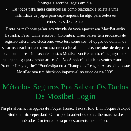
licenças e acordos legais em dia.
De jogos para mesa clássicos asi como blackjack e roleta a uma
infinidade de jogos para caça-níqueis, há algo para todos os
entusiastas de cassino.
Entre os melhores países em virtude de você apostar em MostBet estão
Espanha, Peru, Chile elizabeth Colômbia. Esses países têm processos de
registro diferentes, electronic você terá some sort of opção de dormir ou
sacar recurso financeiro em sua moeda local, além dos métodos de deposito
mais populares. Na casa de apostas MostBet você encontrará os jogos para
qualquer liga pra apostar ao festón. Você poderá adquirir eventos como the
Premier League, the” “Bundesliga ou a Champions League. A casa de apostas
MostBet tem um histórico impecável no setor desde 2009.
Métodos Seguros Pra Salvar Os Dados
De Mostbet Login
Na plataforma, há opções de Pôquer Russo, Texas Hold’Em, Pôquer Jackpot
Stud e muito cependant. Outro ponto autentico é que the maioria dos
métodos têm tempo para processamento instantâneo.