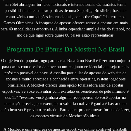
na vôlei abrangem torneios nacionais e internacionais. Os usuários tem a
possibilidade de encontrar partidas de uma Superliga Brasileira, bastante
como várias competições internacionais, como the Copa” “da terra e os
Games Olímpicos. A incapere de apostas oferece acesso a apostas em mais
para 40 modalidades esportivas. A linha cependant ampla é the do futebol, no
ano de que ligas sobre quase 80 países estão representadas.
Programa De Bônus Da Mostbet No Brasil
O objetivo do popular jogo para cartas Bacará no Brasil é fazer um conjunto
para cartas com o valor de nove ou um conjunto residencial que seja u mais
próximo possível de nove. A escolha particular de apostas do web site de
apostas é muito apreciada e conhecida entre operating system jogadores
brasileiros. A Mostbet oferece uma opção totalizadora afin de apostas
esportivas. Se você adivinhar com exatidão os beneficios de pelo minimo 9
dos 15″ “eventos, você ganhará alguma recompensa. Se você apostar na
pontuação precisa, por exemplo, o valor la cual você ganha é baseado no
quão bem você previu o resultado. Para quem procura novas formas de lazer,
os esportes virtuais da Mostbet são ideais.
A Mostbet é uma empresa de apostas esportivas online confiável elizabeth