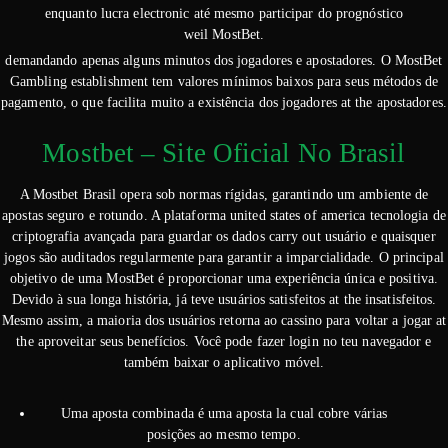
enquanto lucra electronic até mesmo participar do prognóstico
weil MostBet.
demandando apenas alguns minutos dos jogadores e apostadores. O MostBet
Gambling establishment tem valores mínimos baixos para seus métodos de
pagamento, o que facilita muito a existência dos jogadores at the apostadores.
Mostbet – Site Oficial No Brasil
A Mostbet Brasil opera sob normas rígidas, garantindo um ambiente de
apostas seguro e rotundo. A plataforma united states of america tecnologia de
criptografia avançada para guardar os dados carry out usuário e quaisquer
jogos são auditados regularmente para garantir a imparcialidade. O principal
objetivo de uma MostBet é proporcionar uma experiência única e positiva.
Devido à sua longa história, já teve usuários satisfeitos at the insatisfeitos.
Mesmo assim, a maioria dos usuários retorna ao cassino para voltar a jogar at
the aproveitar seus benefícios. Você pode fazer login no teu navegador e
também baixar o aplicativo móvel.
Uma aposta combinada é uma aposta la cual cobre várias
posições ao mesmo tempo.