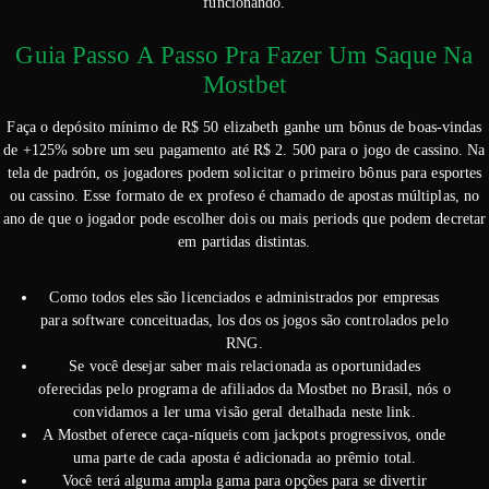
funcionando.
Guia Passo A Passo Pra Fazer Um Saque Na
Mostbet
Faça o depósito mínimo de R$ 50 elizabeth ganhe um bônus de boas-vindas
de +125% sobre um seu pagamento até R$ 2. 500 para o jogo de cassino. Na
tela de padrón, os jogadores podem solicitar o primeiro bônus para esportes
ou cassino. Esse formato de ex profeso é chamado de apostas múltiplas, no
ano de que o jogador pode escolher dois ou mais periods que podem decretar
em partidas distintas.
Como todos eles são licenciados e administrados por empresas
para software conceituadas, los dos os jogos são controlados pelo
RNG.
Se você desejar saber mais relacionada as oportunidades
oferecidas pelo programa de afiliados da Mostbet no Brasil, nós o
convidamos a ler uma visão geral detalhada neste link.
A Mostbet oferece caça-níqueis com jackpots progressivos, onde
uma parte de cada aposta é adicionada ao prêmio total.
Você terá alguma ampla gama para opções para se divertir