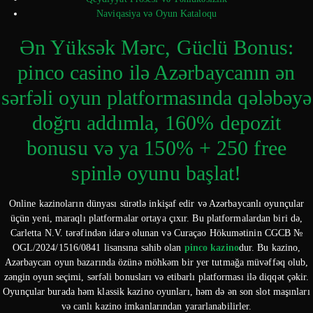
Naviqasiya və Oyun Kataloqu
Ən Yüksək Mərc, Güclü Bonus:
pinco casino ilə Azərbaycanın ən
sərfəli oyun platformasında qələbəyə
doğru addımla, 160% depozit
bonusu və ya 150% + 250 free
spinlə oyunu başlat!
Online kazinoların dünyası sürətlə inkişaf edir və Azərbaycanlı oyunçular
üçün yeni, maraqlı platformalar ortaya çıxır. Bu platformalardan biri də,
Carletta N.V. tərəfindən idarə olunan və Curaçao Hökumətinin CGCB №
OGL/2024/1516/0841 lisansına sahib olan
pinco kazino
dur. Bu kazino,
Azərbaycan oyun bazarında özünə möhkəm bir yer tutmağa müvəffəq olub,
zəngin oyun seçimi, sərfəli bonusları və etibarlı platforması ilə diqqət çəkir.
Oyunçular burada həm klassik kazino oyunları, həm də ən son slot maşınları
və canlı kazino imkanlarından yararlanabilirler.