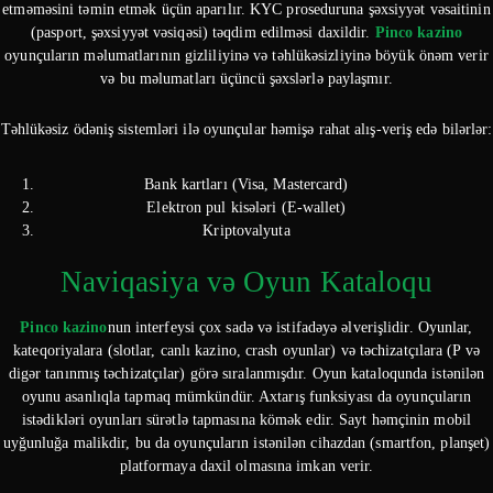
etməməsini təmin etmək üçün aparılır. KYC proseduruna şəxsiyyət vəsaitinin
(pasport, şəxsiyyət vəsiqəsi) təqdim edilməsi daxildir.
Pinco kazino
oyunçuların məlumatlarının gizliliyinə və təhlükəsizliyinə böyük önəm verir
və bu məlumatları üçüncü şəxslərlə paylaşmır.
Təhlükəsiz ödəniş sistemləri ilə oyunçular həmişə rahat alış-veriş edə bilərlər:
Bank kartları (Visa, Mastercard)
Elektron pul kisələri (E-wallet)
Kriptovalyuta
Naviqasiya və Oyun Kataloqu
Pinco kazino
nun interfeysi çox sadə və istifadəyə əlverişlidir. Oyunlar,
kateqoriyalara (slotlar, canlı kazino, crash oyunlar) və təchizatçılara (P və
digər tanınmış təchizatçılar) görə sıralanmışdır. Oyun kataloqunda istənilən
oyunu asanlıqla tapmaq mümkündür. Axtarış funksiyası da oyunçuların
istədikləri oyunları sürətlə tapmasına kömək edir. Sayt həmçinin mobil
uyğunluğa malikdir, bu da oyunçuların istənilən cihazdan (smartfon, planşet)
platformaya daxil olmasına imkan verir.