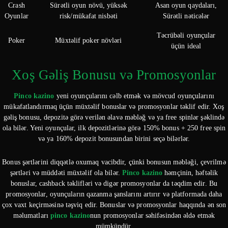
Crash
Sürətli oyun növü, yüksək
Asan oyun qaydaları,
Oyunlar
risk/mükafat nisbəti
Sürətli nəticələr
Təcrübəli oyunçular
Poker
Müxtəlif poker növləri
üçün ideal
Xoş Gəliş Bonusu və Promosyonlar
Pinco kazino
yeni oyunçularını cəlb etmək və mövcud oyunçularını
mükafatlandırmaq üçün müxtəlif bonuslar və promosyonlar təklif edir. Xoş
gəliş bonusu, depozitə görə verilən əlavə məbləğ və ya free spinlər şəklində
ola bilər. Yeni oyunçular, ilk depozitlərinə görə 150% bonus + 250 free spin
və ya 160% depozit bonusundan birini seçə bilərlər.
Bonus şərtlərini diqqətlə oxumaq vacibdir, çünki bonusun məbləği, çevrilmə
şərtləri və müddəti müxtəlif ola bilər.
Pinco kazino
həmçinin, həftəlik
bonuslar, cashback təklifləri və digər promosyonlar da təqdim edir. Bu
promosyonlar, oyunçuların qazanma şanslarını artırır və platformada daha
çox vaxt keçirməsinə təşviq edir. Bonuslar və promosyonlar haqqında ən son
məlumatları
pinco kazino
nun promosyonlar səhifəsindən əldə etmək
mümkündür.