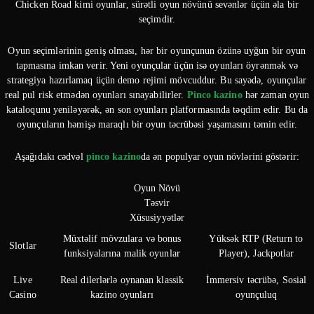
Chicken Road kimi oyunlar, sürətli oyun növünü sevənlər üçün əla bir
seçimdir.
Oyun seçimlərinin geniş olması, hər bir oyunçunun özünə uyğun bir oyun
tapmasına imkan verir. Yeni oyunçular üçün isə oyunları öyrənmək və
strategiya hazırlamaq üçün demo rejimi mövcuddur. Bu sayədə, oyunçular
real pul risk etmədən oyunları sınayabilirler.
Pinco kazino
hər zaman oyun
kataloqunu yeniləyərək, ən son oyunları platformasında təqdim edir. Bu da
oyunçuların həmişə maraqlı bir oyun təcrübəsi yaşamasını təmin edir.
Aşağıdakı cədvəl
pinco kazino
da ən populyar oyun növlərini göstərir:
Oyun Növü
Təsvir
Xüsusiyyətlər
Müxtəlif mövzulara və bonus
Yüksək RTP (Return to
Slotlar
funksiyalarına malik oyunlar
Player), Jackpotlar
Live
Real dilerlərlə oynanan klassik
İmmersiv təcrübə, Sosial
Casino
kazino oyunları
oyunçuluq