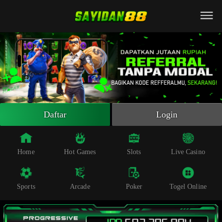
Beranda
Slot Online
Live Casino
Sportsbook
Arcade
Togel Online
Daftar
Login
Poker
Whatsapp
Home
Hot Games
Slots
Live Casino
Telegram
Sports
Arcade
Poker
Togel Online
Livechat