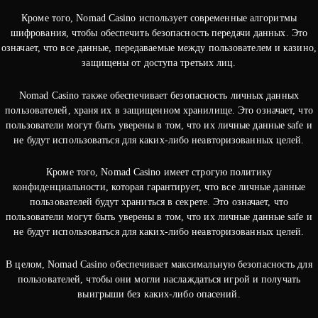
Кроме того, Nomad Casino использует современные алгоритмы
шифрования, чтобы обеспечить безопасность передачи данных. Это
означает, что все данные, передаваемые между пользователем и казино,
защищены от доступа третьих лиц.
Nomad Casino также обеспечивает безопасность личных данных
пользователей, храня их в защищенном хранилище. Это означает, что
пользователи могут быть уверены в том, что их личные данные safe и
не будут использоваться для каких-либо неавторизованных целей.
Кроме того, Nomad Casino имеет строгую политику
конфиденциальности, которая гарантирует, что все личные данные
пользователей будут храниться в секрете. Это означает, что
пользователи могут быть уверены в том, что их личные данные safe и
не будут использоваться для каких-либо неавторизованных целей.
В целом, Nomad Casino обеспечивает максимальную безопасность для
пользователей, чтобы они могли наслаждаться игрой и получать
выигрыши без каких-либо опасений.