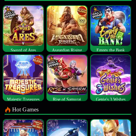
Sword of Ares
Asgardian Rising
Empty the Bank
Majestic Treasures
Rise of Samurai
Genie's 3 Wishes
Hot Games