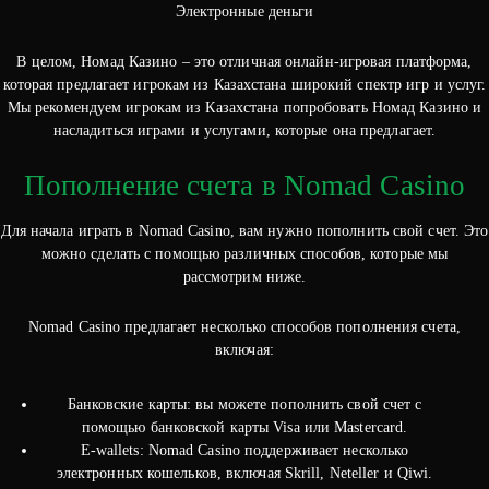
Электронные деньги
В целом, Номад Казино – это отличная онлайн-игровая платформа,
которая предлагает игрокам из Казахстана широкий спектр игр и услуг.
Мы рекомендуем игрокам из Казахстана попробовать Номад Казино и
насладиться играми и услугами, которые она предлагает.
Пополнение счета в Nomad Casino
Для начала играть в Nomad Casino, вам нужно пополнить свой счет. Это
можно сделать с помощью различных способов, которые мы
рассмотрим ниже.
Nomad Casino предлагает несколько способов пополнения счета,
включая:
Банковские карты: вы можете пополнить свой счет с
помощью банковской карты Visa или Mastercard.
E-wallets: Nomad Casino поддерживает несколько
электронных кошельков, включая Skrill, Neteller и Qiwi.