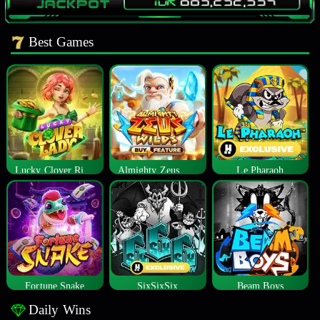
Best Games
Lucky Clover Riches
Almighty Zeus Wilds™
Le Pharaoh
Fortune Snake
SixSixSix
Beam Boys
Daily Wins