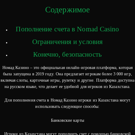
Содержимое
Пополнение счета в Nomad Casino
Ограничения и условия
Конечно, безопасность
Номад Казино – это официальная онлайн-игровая платформа, которая
была запущена в 2019 году. Она предлагает игрокам более 3 000 игр,
включая слоты, карточные игры, рулетку и другие. Платформа доступна
на русском языке, что делает ее удобной для игроков из Казахстана.
Для пополнения счета в Номад Казино игроки из Казахстана могут
использовать следующие способы:
Банковские карты
Игроки из Казахстана могут пополнить счет с помощью банковской