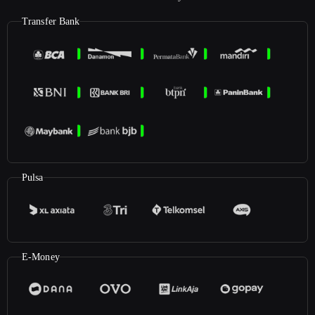
Transfer Bank
Pulsa
E-Money