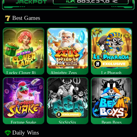
Best Games
Lucky Clover Riches
Almighty Zeus Wilds™
Le Pharaoh
Fortune Snake
SixSixSix
Beam Boys
Daily Wins