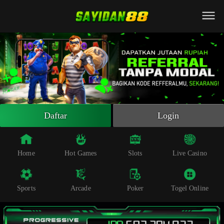
Beranda
Slot Online
Live Casino
Sportsbook
Arcade
Togel Online
Daftar
Login
Poker
Whatsapp
Home
Hot Games
Slots
Live Casino
Telegram
Sports
Arcade
Poker
Togel Online
Livechat