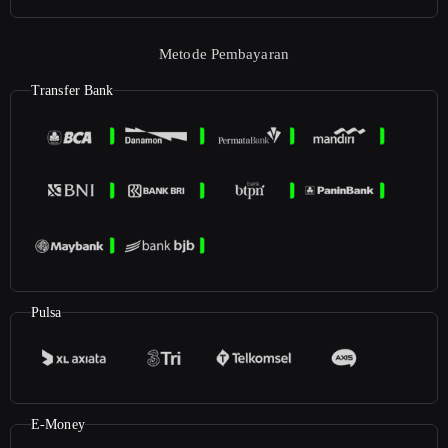
Metode Pembayaran
Transfer Bank
Pulsa
E-Money