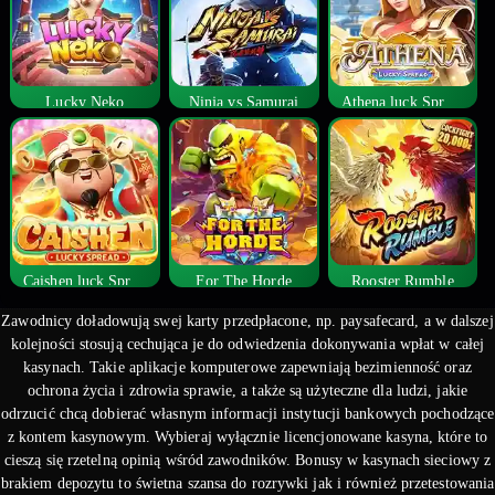
Lucky Neko
Ninja vs Samurai
Athena luck Spread
Caishen luck Spread
For The Horde
Rooster Rumble
Zawodnicy doładowują swej karty przedpłacone, np. paysafecard, a w dalszej
kolejności stosują cechująca je do odwiedzenia dokonywania wpłat w całej
kasynach. Takie aplikacje komputerowe zapewniają bezimienność oraz
ochrona życia i zdrowia sprawie, a także są użyteczne dla ludzi, jakie
odrzucić chcą dobierać własnym informacji instytucji bankowych pochodzące
z kontem kasynowym. Wybieraj wyłącznie licencjonowane kasyna, które to
cieszą się rzetelną opinią wśród zawodników.
Bonusy w kasynach sieciowy z
brakiem depozytu to świetna szansa do rozrywki jak i również przetestowania