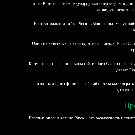
Пинко Казино – это международный оператор, который 
языке, что делает е
На официальном сайте Pinco Casino игроки могут найт
s
Один из ключевых факторов, который делает Pinco Ca
о
Кроме того, на официальном сайте Pinco Casino игроки
делает Pi
Если вы ищете официальный сайт, где можно играть в
доступным
Пр
Играть в онлайн казино Pinco – это возможность испыта