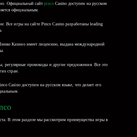
зино. Официальный сайт
pinco
Casino доступен на русском
вляется официальным.
. Все игры на сайте Pinco Casino разработаны leading
ы.
. Пинко Казино имеет лицензию, выдана международной
ы.
ы, регулярные промокоды и другие предложения. Все это
гих стран.
co Casino доступен на русском языке, что делает его
ициальным.
nco
еста. В этом разделе мы рассмотрим преимущества игры в