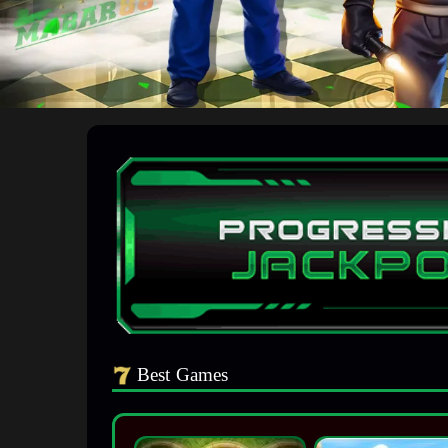
Best Games