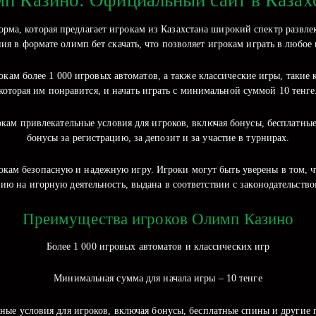
орма, которая предлагает игрокам из Казахстана широкий спектр разв
ия в формате олимп бет скачать, что позволяет игрокам играть в любое
кам более 1 000 игровых автоматов, а также классические игры, такие к
которая им понравится, и начать играть с минимальной суммой 10 тенге
окам привлекательные условия для игроков, включая бонусы, бесплатны
бонусы за регистрацию, за депозит и за участие в турнирах.
рокам безопасную и надежную игру. Игроки могут быть уверены в том, 
ию на игорную деятельность, выдана в соответствии с законодательство
Преимущества игроков Олимп Казино
Более 1 000 игровых автоматов и классических игр
Минимальная сумма для начала игры – 10 тенге
ные условия для игроков, включая бонусы, бесплатные спины и другие