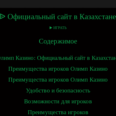
ᐉ Официальный сайт в Казахстане 
▶️ ИГРАТЬ
Содержимое
лимп Казино: Официальный сайт в Казахста
Преимущества игроков Олимп Казино
Преимущества игроков Олимп Казино
Удобство и безопасность
Возможности для игроков
Преимущества игроков