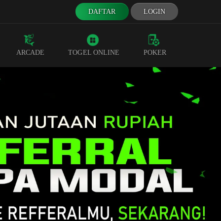
DAFTAR
LOGIN
ARCADE
TOGEL ONLINE
POKER