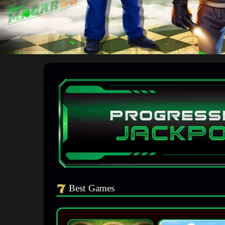
Best Games