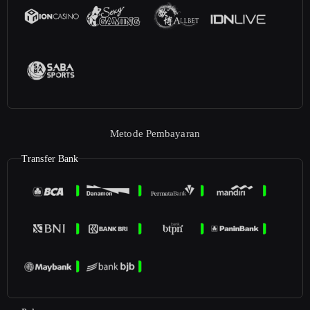
Metode Pembayaran
Transfer Bank