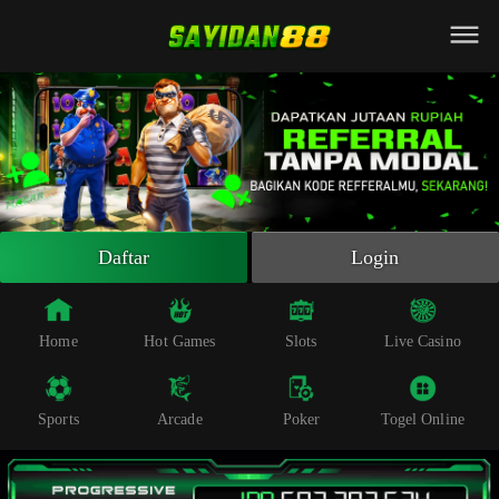
Beranda
Slot Online
Live Casino
Sportsbook
Arcade
Togel Online
Daftar
Login
Poker
Whatsapp
Home
Hot Games
Slots
Live Casino
Telegram
Sports
Arcade
Poker
Togel Online
Livechat