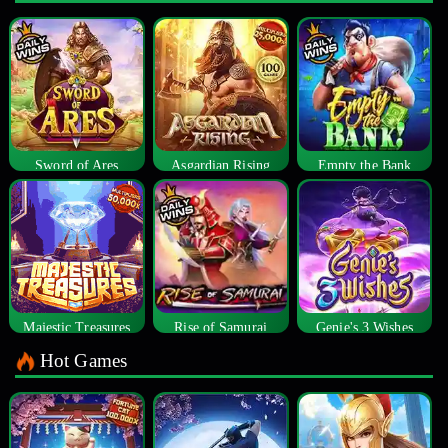
Sword of Ares
Asgardian Rising
Empty the Bank
Majestic Treasures
Rise of Samurai
Genie's 3 Wishes
Hot Games