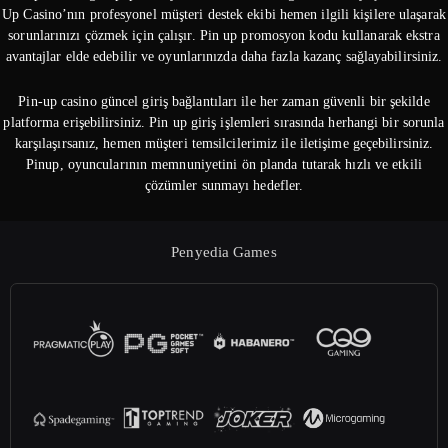
Up Casino’nın profesyonel müşteri destek ekibi hemen ilgili kişilere ulaşarak
sorunlarınızı çözmek için çalışır. Pin up promosyon kodu kullanarak ekstra
avantajlar elde edebilir ve oyunlarınızda daha fazla kazanç sağlayabilirsiniz.
Pin-up casino güncel giriş bağlantıları ile her zaman güvenli bir şekilde
platforma erişebilirsiniz. Pin up giriş işlemleri sırasında herhangi bir sorunla
karşılaşırsanız, hemen müşteri temsilcilerimiz ile iletişime geçebilirsiniz.
Pinup, oyuncularının memnuniyetini ön planda tutarak hızlı ve etkili
çözümler sunmayı hedefler.
Penyedia Games