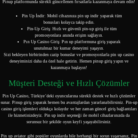
Pinup platformunda sürekli güncellenen fırsatlarla kazanmaya devam edin!
Pin Up İndir: Mobil cihazınıza pin up indir yaparak tüm
bonusları kolayca takip edin.
Pin-Up Giriş: Hızlı ve güvenli pin-up giriş ile tüm
promosyonlara anında erişim sağlayın.
Pın Up Casino Giriş: Pın up platformuna giriş yaparak
unutulmaz bir kumar deneyimi yaşayın.
Sizi bekleyen birbirinden cazip bonuslar ve promosyonlarla pin up casino
deneyiminizi daha da özel hale getirin. Hemen pinup giriş yapın ve
kazanmaya başlayın!
Müşteri Desteği ve Hızlı Çözümler
Pin Up Casino, Türkiye’deki oyuncularına sürekli destek ve hızlı çözümler
sunar. Pinup giriş yaparak hemen bu avantajlardan yararlanabilirsiniz. Pin-up
casino giriş işlemleri oldukça kolaydır ve her zaman güncel giriş bağlantıları
ile hizmetinizdeyiz. Pin up indir seçeneği ile mobil cihazlarınızda da
sorunsuz bir şekilde oyun keyfi yaşayabilirsiniz.
Pin up aviator gibi popüler oyunlarda bile herhangi bir sorun yaşarsanız, Pin