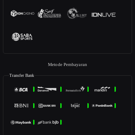
Metode Pembayaran
Transfer Bank