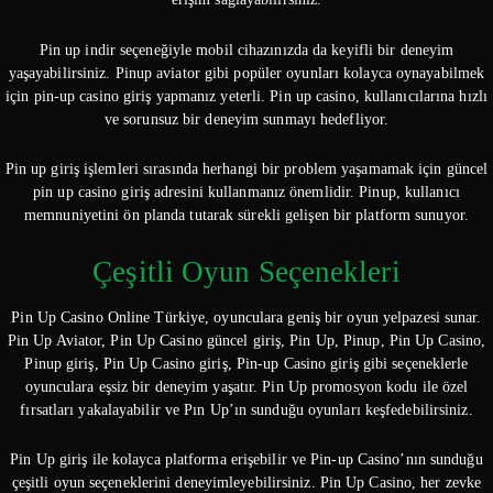
Pin up indir seçeneğiyle mobil cihazınızda da keyifli bir deneyim
yaşayabilirsiniz. Pinup aviator gibi popüler oyunları kolayca oynayabilmek
için pin-up casino giriş yapmanız yeterli. Pin up casino, kullanıcılarına hızlı
ve sorunsuz bir deneyim sunmayı hedefliyor.
Pin up giriş işlemleri sırasında herhangi bir problem yaşamamak için güncel
pin up casino giriş adresini kullanmanız önemlidir. Pinup, kullanıcı
memnuniyetini ön planda tutarak sürekli gelişen bir platform sunuyor.
Çeşitli Oyun Seçenekleri
Pin Up Casino Online Türkiye, oyunculara geniş bir oyun yelpazesi sunar.
Pin Up Aviator, Pin Up Casino güncel giriş, Pin Up, Pinup, Pin Up Casino,
Pinup giriş, Pin Up Casino giriş, Pin-up Casino giriş gibi seçeneklerle
oyunculara eşsiz bir deneyim yaşatır. Pin Up promosyon kodu ile özel
fırsatları yakalayabilir ve Pın Up’ın sunduğu oyunları keşfedebilirsiniz.
Pin Up giriş ile kolayca platforma erişebilir ve Pin-up Casino’nın sunduğu
çeşitli oyun seçeneklerini deneyimleyebilirsiniz. Pin Up Casino, her zevke