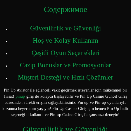
Содержимое
Güvenilirlik ve Güvenliği
Hoş ve Kolay Kullanım
Çeşitli Oyun Seçenekleri
Cazip Bonuslar ve Promosyonlar
Müşteri Desteği ve Hızlı Çözümler
Pin Up Aviator ile eğlenceli vakit geçirmek isteyenler için mükemmel bir
fırsat!
pinup
giriş ile kolayca başlayabilir ve Pin Up Casino Güncel Giriş
adresinden sürekli erişim sağlayabilirsiniz. Pın up ve Pin-up oyunlarıyla
kazanma heyecanını yaşayın! Pin Up Casino Giriş için hemen Pin Up İndir
seçeneğini kullanın ve Pin-up Casino Giriş ile şansınızı deneyin!
Güvenilirlik ve Güvenliği