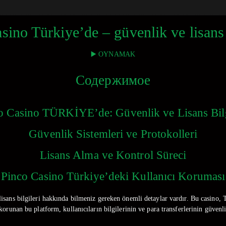
sino Türkiye’de – güvenlik ve lisans 
▶️ OYNAMAK
Содержимое
o Casino TÜRKİYE’de: Güvenlik ve Lisans Bilg
Güvenlik Sistemleri ve Protokolleri
Lisans Alma ve Kontrol Süreci
Pinco Casino Türkiye’deki Kullanıcı Koruması
lisans bilgileri hakkında bilmeniz gereken önemli detaylar vardır. Bu casino, 
runan bu platform, kullanıcıların bilgilerinin ve para transferlerinin güvenli 