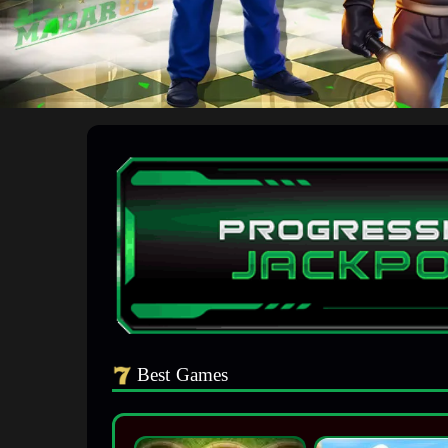
Best Games