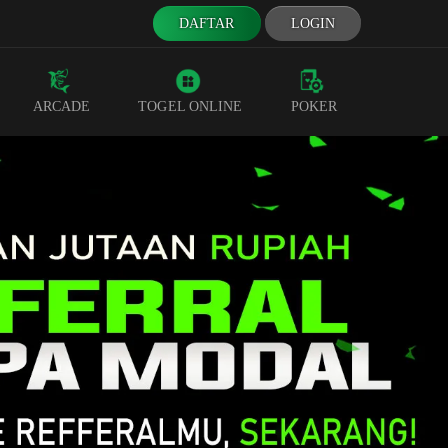
DAFTAR
LOGIN
ARCADE
TOGEL ONLINE
POKER