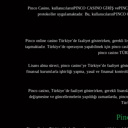
Pinco Casino, kullanıcılarınPINCO CASINO GİRİŞ vePINCO C
protokoller uygulamaktadır. Bu, kullanıcılarınPINC
Pinco online casino Türkiye’de faaliyet gösterirken, gerekli l
taşımaktadır. Türkiye’de operasyon yapabilmek için pinco casi
pinco casino TÜRK
Lisans alma süreci, pinco casino’ye Türkiye’de faaliyet göst
finansal kurumlarla işbirliği yapma, yasal ve finansal kontr
Pinco casino, Türkiye’de faaliyet gösterirken, gerekli lisan
değişmesine ve güncellemelerin yapıldığı zamanlarda, pinco
Türk
Pin