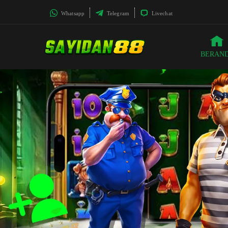
Whatsapp
Telegram
Livechat
BERAN