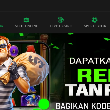
DA
SLOT ONLINE
LIVE CASINO
SPORTSBOOK