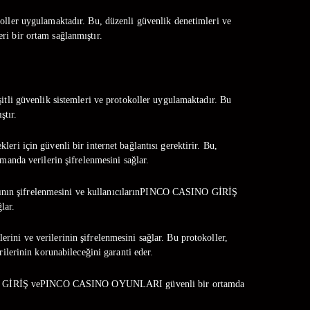
oller uygulamaktadır. Bu, düzenli güvenlik denetimleri ve
ri bir ortam sağlanmıştır.
şitli güvenlik sistemleri ve protokoller uygulamaktadır. Bu
ştır.
 için güvenli bir internet bağlantısı gerektirir. Bu,
a verilerin şifrelenmesini sağlar.
arımının şifrelenmesini ve kullanıcılarınPINCO CASINO GİRİŞ
lar.
 ve verilerinin şifrelenmesini sağlar. Bu protokoller,
inin korunabileceğini garanti eder.
 CASINO GİRİŞ vePINCO CASINO OYUNLARI güvenli bir ortamda