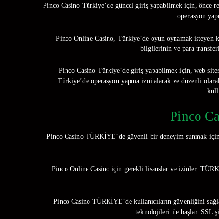
Pinco Casino Türkiye’de güncel giriş yapabilmek için, önce res
operasyon yapm
Pinco Online Casino, Türkiye’de oyun oynamak isteyen kull
bilgilerinin ve para transfe
Pinco Casino Türkiye’de giriş yapabilmek için, web sitesi
Türkiye’de operasyon yapma izni alarak ve düzenli olara
kull
Pinco Ca
Pinco Casino TÜRKİYE’de güvenli bir deneyim sunmak için, k
Pinco Online Casino için gerekli lisanslar ve izinler, TÜRK
Pinco Casino TÜRKİYE’de kullanıcıların güvenliğini sağlama
teknolojileri ile başlar. SSL ş