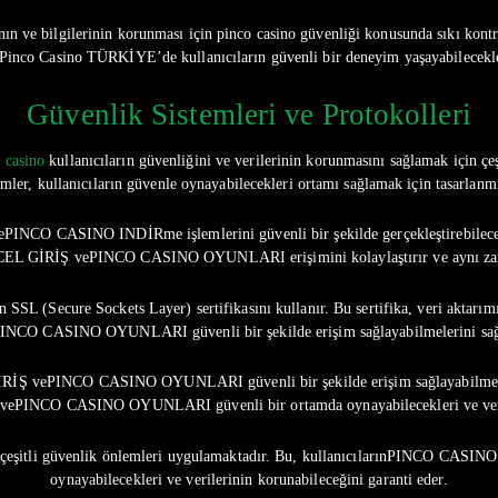
ın ve bilgilerinin korunması için pinco casino güvenliği konusunda sıkı kontr
 Pinco Casino TÜRKİYE’de kullanıcıların güvenli bir deneyim yaşayabilecekle
Güvenlik Sistemleri ve Protokolleri
 casino
kullanıcıların güvenliğini ve verilerinin korunmasını sağlamak için çe
emler, kullanıcıların güvenle oynayabilecekleri ortamı sağlamak için tasarlanmı
CO CASINO INDİRme işlemlerini güvenli bir şekilde gerçekleştirebilecekleri
 GİRİŞ vePINCO CASINO OYUNLARI erişimini kolaylaştırır ve aynı zamand
çin SSL (Secure Sockets Layer) sertifikasını kullanır. Bu sertifika, veri akt
INCO CASINO OYUNLARI güvenli bir şekilde erişim sağlayabilmelerini sağ
RİŞ vePINCO CASINO OYUNLARI güvenli bir şekilde erişim sağlayabilmelerini
ePINCO CASINO OYUNLARI güvenli bir ortamda oynayabilecekleri ve veriler
 için çeşitli güvenlik önlemleri uygulamaktadır. Bu, kullanıcılarınPINCO
oynayabilecekleri ve verilerinin korunabileceğini garanti eder.