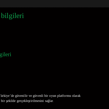
bilgileri
ileri
Türkiye’de güvenilir ve güvenli bir oyun platformu olarak
bir şekilde gerçekleştirilmesini sağlar.