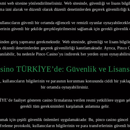
mi web sitesine yönlendirilmelisiniz. Web sitesinde, güvenliği ve lisans bilgi
a izni alarak ve düzenli olarak düzenli denetimlerden geçerek güvenilirliği k
anıcıların güvenli bir ortamda eğlenceli ve remizli oyunlar oynayabilecekler
rlerinin güvenli bir şekilde gerçekleştirilmesini sağlamak için gerekli güvenli
nden giriş yapmanız gerekmektedir. Web sitesinde, güvenliği ve lisans bilgile
k düzenli denetimlerden geçerek güvenilirliği kanıtlamaktadır. Ayrıca, Pinco
anılabilir, bu nedenle Pinco Casino’yu indirerek her yerden oyun oynayabilirs
sino TÜRKİYE’de: Güvenlik ve Lisans 
ullanıcıların bilgilerinin ve parasının korunması konusunda ciddi bir yakl
bir ortamda oynayabilirsiniz.
İYE’de faaliyet gösteren casino firmalarına verilen resmi yetkililere uygun şe
gerekli tüm gereksinimleri karşılamak anlamına gelir.
k için çeşitli güvenlik önlemleri uygulamaktadır. Bu, pinco casino güncel gi
ifreleme protokolü, kullanıcıların bilgilerinin ve para transferlerinin güvenli b