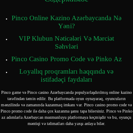
Pinco Online Kazino Azərbaycanda Nə
Yəni?
VIP Klubun Nəticələri Və Mərciət
Səhvləri
Pinco Casino Promo Code və Pinko Az
Loyallıq proqramları haqqında və
istifadəçi faydaları
Pinco game və Pinco casino Azərbaycanda populyarlaşdırılmış online kazino
tərəfindən təmin edilir. Bu platformada oyun oynayaraq, oyuncuların
mənzilində və zamanında kazanmaq imkanı var. Pinco casino promo code və
Pinco promo code ilə daha çox kazanma şansı tapa bilərsiniz. Pinco və Pinko
az adımlarla Azərbaycan məzmunluyu platformaya keçmişdir və bu, oyunçu
məntiqi və təlimatları daha yaxşı anlaya bilər.