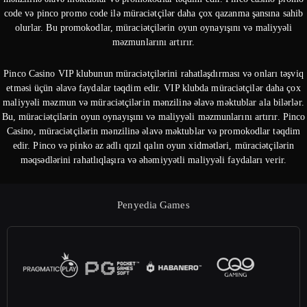
code və pinco promo code ilə müraciətçilər daha çox qazanma şansına sahib
olurlar. Bu promokodlar, müraciətçilərin oyun oynayışını və maliyyəli
məzmunlarını artırır.
Pinco Casino VIP klubunun müraciətçilərini rahatlaşdırması və onları təşviq
etməsi üçün əlavə faydalar təqdim edir. VIP klubda müraciətçilər daha çox
maliyyəli məzmun və müraciətçilərin mənzilinə əlavə məktublar ala bilərlər.
Bu, müraciətçilərin oyun oynayışını və maliyyəli məzmunlarını artırır. Pinco
Casino, müraciətçilərin mənzilinə əlavə məktublar və promokodlar təqdim
edir. Pinco və pinko az adlı qızıl qalın oyun xidmətləri, müraciətçilərin
məqsədlərini rahatlıqlaşıra və əhəmiyyətli maliyyəli faydaları verir.
Penyedia Games