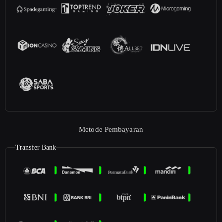
Metode Pembayaran
Transfer Bank