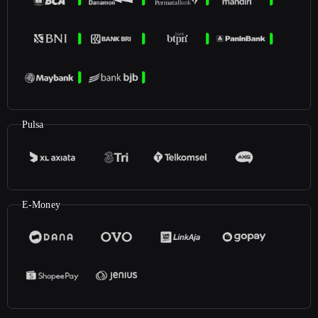
Pulsa
E-Money