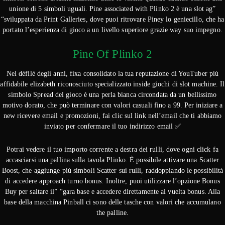
unione di 5 simboli uguali. Pine associated with Plinko 2 è una slot ag”
“sviluppata da Print Galleries, dove puoi ritrovare Piney lo geniecillo, che ha
portato l’esperienza di gioco a un livello superiore grazie way suo impegno.
Pine Of Plinko 2
Nel défilé degli anni, fixa consolidato la tua reputazione di YouTuber più
affidabile elizabeth riconosciuto specializzato inside giochi di slot machine. Il
simbolo Spread del gioco è una perla bianca circondata da un bellissimo
motivo dorato, che può terminare con valori casuali fino a 99. Per iniziare a
new ricevere email e promozioni, fai clic sul link nell’email che ti abbiamo
inviato per confermare il tuo indirizzo email ✅
Potrai vedere il tuo importo corrente a destra dei rulli, dove ogni click fa
accasciarsi una pallina sulla tavola Plinko. È possibile attivare una Scatter
Boost, che aggiunge più simboli Scatter sui rulli, raddoppiando le possibilità
di accedere approach turno bonus. Inoltre, puoi utilizzare l’opzione Bonus
Buy per saltare il” “gara base e accedere direttamente al vuelta bonus. Alla
base della macchina Pinball ci sono delle tasche con valori che accumulano
the palline.