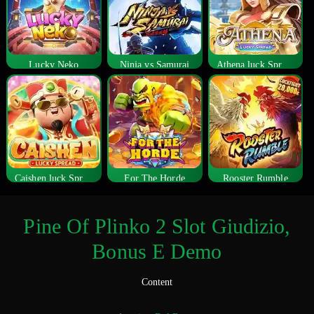
Lucky Neko
Ninja vs Samurai
Athena luck Spread
Caishen luck Spread
For The Horde
Rooster Rumble
Pine Of Plinko 2 Slot Giudizio,
Bonus E Demo
Content