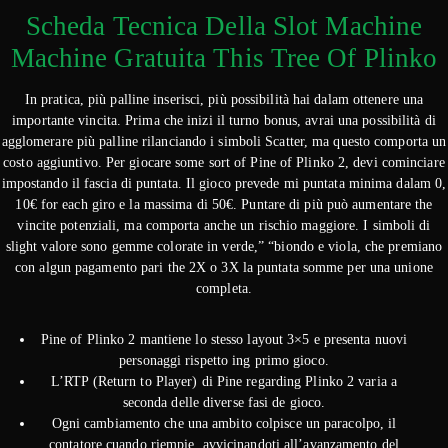
Scheda Tecnica Della Slot Machine
Machine Gratuita This Tree Of Plinko
In pratica, più palline inserisci, più possibilità hai dalam ottenere una
importante vincita. Prima che inizi il turno bonus, avrai una possibilità di
agglomerare più palline rilanciando i simboli Scatter, ma questo comporta un
costo aggiuntivo. Per giocare some sort of Pine of Plinko 2, devi cominciare
impostando il fascia di puntata. Il gioco prevede mi puntata minima dalam 0,
10€ for each giro e la massima di 50€. Puntare di più può aumentare the
vincite potenziali, ma comporta anche un rischio maggiore. I simboli di
slight valore sono gemme colorate in verde,” “biondo e viola, che premiano
con algun pagamento pari the 2X o 3X la puntata somme per una unione
completa.
Pine of Plinko 2 mantiene lo stesso layout 3×5 e presenta nuovi
personaggi rispetto ing primo gioco.
L’RTP (Return to Player) di Pine regarding Plinko 2 varia a
seconda delle diverse fasi de gioco.
Ogni cambiamento che una ambito colpisce un paracolpo, il
contatore cuando riempie, avvicinandoti all’avanzamento del