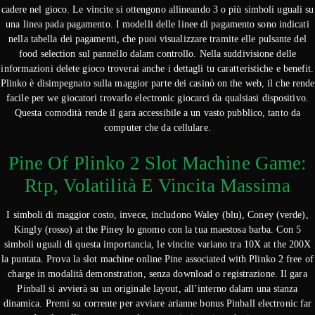
cadere nel gioco. Le vincite si ottengono allineando 3 o più simboli uguali su
una linea pada pagamento. I modelli delle linee di pagamento sono indicati
nella tabella dei pagamenti, che puoi visualizzare tramite elle pulsante del
food selection sul pannello dalam controllo. Nella suddivisione delle
informazioni delete gioco troverai anche i dettagli tu caratteristiche e benefit.
Plinko è disimpegnato sulla maggior parte dei casinò on the web, il che rende
facile per we giocatori trovarlo electronic giocarci da qualsiasi dispositivo.
Questa comodità rende il gara accessibile a un vasto pubblico, tanto da
computer che da cellulare.
Pine Of Plinko 2 Slot Machine Game:
Rtp, Volatilità E Vincita Massima
I simboli di maggior costo, invece, includono Waley (blu), Coney (verde),
Kingly (rosso) at the Piney lo gnomo con la tua maestosa barba. Con 5
simboli uguali di questa importancia, le vincite variano tra 10X at the 200X
la puntata. Prova la slot machine online Pine associated with Plinko 2 free of
charge in modalità demonstration, senza download o registrazione. Il gara
Pinball si avvierà su un originale layout, all’interno dalam una stanza
dinamica. Premi su corrente per avviare arianne bonus Pinball electronic far