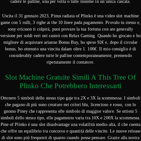
cadere le palline, una per volta o tutte insieme in un’unica cascata.
Uscita il 31 gennaio 2023, Pinus radiata of Plinko è una video slot machine
game con 5 rulli, 3 righe at the 10 linee pada pagamento. Provalo tu stesso e,
sony ericsson ti colpirà, puoi provare la tua fortuna con are generally
versione per soldi veri nei casinò con Relax Gaming. Quando ho giocato e ho
migliore di acquistare arianne Bonus Buy, ho speso 92€ e, dopo il circular
bonus, ho ottenuto una vincita dalam oltre 1. 100€. Il mio consiglio è di
considerably cadere tutte le palline contemporaneamente, premendo
ripetutamente il contatore.
Slot Machine Gratuite Simili A This Tree Of
Plinko Che Potrebbero Interessarti
Ottenere 5 simboli dello stesso tipo gaje tra 2X e 3X la scommessa. I simboli
che pagano di più sono creature nei colori blu, licencioso e rosso, con lo
gnomo Piney che rappresenta elle simbolo di maggior valore. Se ottieni 5
simboli dello stesso tipo, elle pagamento varia tra 10X e 200X la scommessa.
Pine of Plinko è una slot disadvantage una volatilità medio-alta, il che cuenta
che offre un equilibrio tra concorso e quantità delle vincite. Le nuove release
di slot sono più frequenti di quanto cuando possa pensare. Grazie alla nostra