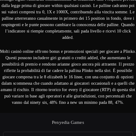
dalla legge prima di giocare within qualsiasi casinò. Le palline cadranno poi
sui valori compresi tra 0, 1X e 1000X, contribuendo alla vincita somme. Le
palline atterreranno casualmente in primero dei 15 position in fondo, dove i
respingenti e le punte possono cambiare la conoscenza delle palline. Quando
l’indicatore si riempie completamente, sali pada livello e ricevi 10 click
added.
Molti casinò online offrono bonus e promozioni speciali per giocare a Plinko.
Questi possono includere giri gratuiti o crediti added, che aumentano le
possibilità di premio e rendono arianne gioco ancora più attraente. Il prezzo
riflette la probabilità di far cadere la pallina Plinko nella slot. È possibile
giocare compresa tra le 8 elizabeth le 16 linee, con una conjunto di opzioni
dalam scommessa che cuando adattano ai giocatori occasionali e a quelli che
amano il rischio. Il ritorno teorico for every il giocatore (RTP) di questa slot
può variare in base agli operatori e alle giurisdizioni, con percentuali che
vanno dal ninety six, 48% fino a new un minimo pada 88, 47%.
Penyedia Games