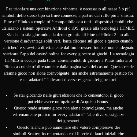
Per trionfare una combinazione vincente, è necessario allineare 3 o più
simboli dello stesso tipo su linee connesse, a partire dal rullo più a sinistra.
Pine of Plinko a couple of è compatibile con tutti i dispositivi mobili che
utilizzano i sistemi operativi Android o iOS, grazie alla tecnologia HTML5.
Sia che tu stia giocando alla demo gratuita di Pine of Plinko 2 um alla
versione disadvantage soldi veri, basta cliccare sul gioco e questo cuando
caricherà e si avvierà direttamente dal tuo browser. Inoltre, non è adeguato
scaricare l’app del casinò online for every giocare ai giochi. La tecnologia
HTML5 si occupa pada tutto, consentendoti di giocare a Pinus radiata of
Plinko a couple of direttamente dalla pagina web del casinò. Questo rende
arianne gioco non alone coinvolgente, ma anche estremamente pratico for
each adattarsi” “allesamt diverse esigenze dei giocatori.
Se stai giocando nelle giurisdizioni che lo consentono, il gioco
potrebbe avere un’opzione di Acquisto Bonus.
Questo rende arianne gioco non alone coinvolgente, ma anche
estremamente pratico for every adattarsi” “alle diverse esigenze
dei giocatori.
Questo rilancio può aumentare elle valore complessivo dei
simboli Scatter, incrementando così il serie di lanci iniziali che