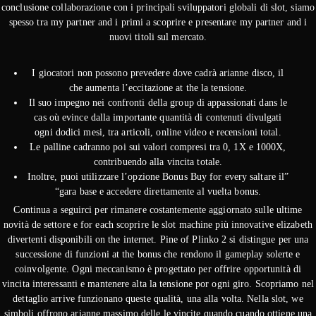
conclusione collaborazione con i principali sviluppatori globali di slot, siamo
spesso tra my partner and i primi a scoprire e presentare my partner and i
nuovi titoli sul mercato.
I giocatori non possono prevedere dove cadrà arianne disco, il
che aumenta l’eccitazione at the la tensione.
Il suo impegno nei confronti della group di appassionati dans le
cas où evince dalla importante quantità di contenuti divulgati
ogni dodici mesi, tra articoli, online video e recensioni total.
Le palline cadranno poi sui valori compresi tra 0, 1X e 1000X,
contribuendo alla vincita totale.
Inoltre, puoi utilizzare l’opzione Bonus Buy for every saltare il”
“gara base e accedere direttamente al vuelta bonus.
Continua a seguirci per rimanere costantemente aggiornato sulle ultime
novità de settore e for each scoprire le slot machine più innovative elizabeth
divertenti disponibili on the internet. Pine of Plinko 2 si distingue per una
successione di funzioni at the bonus che rendono il gameplay solerte e
coinvolgente. Ogni meccanismo è progettato per offrire opportunità di
vincita interessanti e mantenere alta la tensione por ogni giro. Scopriamo nel
dettaglio arrive funzionano queste qualità, una alla volta. Nella slot, we
simboli offrono arianne massimo delle le vincite quando cuando ottiene una