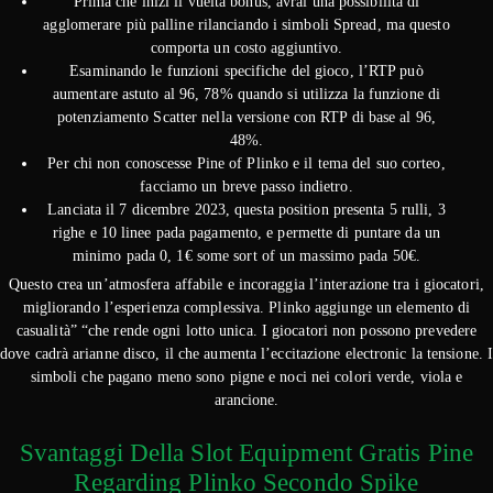
Prima che inizi il vuelta bonus, avrai una possibilità di
agglomerare più palline rilanciando i simboli Spread, ma questo
comporta un costo aggiuntivo.
Esaminando le funzioni specifiche del gioco, l’RTP può
aumentare astuto al 96, 78% quando si utilizza la funzione di
potenziamento Scatter nella versione con RTP di base al 96,
48%.
Per chi non conoscesse Pine of Plinko e il tema del suo corteo,
facciamo un breve passo indietro.
Lanciata il 7 dicembre 2023, questa position presenta 5 rulli, 3
righe e 10 linee pada pagamento, e permette di puntare da un
minimo pada 0, 1€ some sort of un massimo pada 50€.
Questo crea un’atmosfera affabile e incoraggia l’interazione tra i giocatori,
migliorando l’esperienza complessiva. Plinko aggiunge un elemento di
casualità” “che rende ogni lotto unica. I giocatori non possono prevedere
dove cadrà arianne disco, il che aumenta l’eccitazione electronic la tensione. 
simboli che pagano meno sono pigne e noci nei colori verde, viola e
arancione.
Svantaggi Della Slot Equipment Gratis Pine
Regarding Plinko Secondo Spike