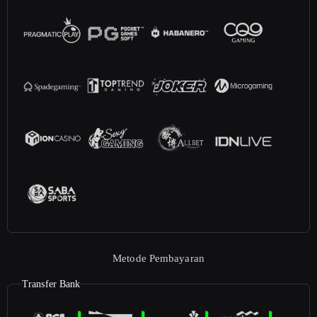
Metode Pembayaran
Transfer Bank