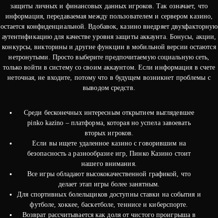
защиты личных и финансовых данных игроков. Так означает, что
информация, передаваемая между пользователем и сервером казино,
остается конфиденциальной. Вдобавок, казино внедряет двухфакторную
аутентификацию для качестве уровня защиты аккаунта. Бонусы, акции,
конкурсы, викторины и другие функции в мобильной версии остаются
нетронутыми. Просто выберите предпочитаемую социальную сеть,
только войти в систему со своим аккаунтом. Если информация в счете
неточная, не входите, потому что в будущем возникнет проблемы с
выводом средств.
Среди бесконечных интересным открытием выглядевшее
pinko kazino – платформа, которая но успела завоевать
вторых игроков.
Если вы ищете удаленное казино с говорившим на
безопасность а разнообразие игр, Пинко Казино стоит
нашего внимания.
Все игры обладают высококачественной графикой, что
делает этап игры более занятным.
Для спортивных болельщиков доступны ставки на события и
футболе, хоккее, баскетболе, теннисе и киберспорте.
Возврат рассчитывается как доля от чистого проигрыша в