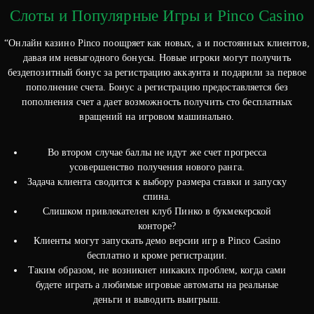
Слоты и Популярные Игры и Pinco Casino
“Онлайн казино Pinco поощряет как новых, а и постоянных клиентов,
давая им невыгодного бонусы. Новые игроки могут получить
бездепозитный бонус за регистрацию аккаунта и подарили за первое
пополнение счета. Бонус а регистрацию предоставляется без
пополнения счет а дает возможность получить сто бесплатных
вращений на игровом машинально.
Во втором случае баллы не идут же счет прогресса
усовершенство получения нового ранга.
Задача клиента сводится к выбору размера ставки и запуску
спина.
Слишком привлекателен клуб Пинко в букмекерской
конторе?
Клиенты могут запускать демо версии игр в Pinco Casino
бесплатно и кроме регистрации.
Таким образом, не возникнет никаких проблем, когда сами
будете играть а любимые игровые автоматы на реальные
деньги и выводить выигрыш.