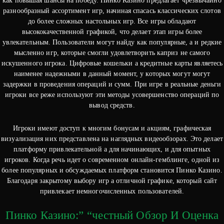
как повышая шансы на победу. Пинко Казино предлагает чрезвычайно
разнообразный ассортимент игр, начиная спасась классических слотов
до более сложных настольных игр. Все игры обладают
высококачественной графикой, что делает этап игры более
увлекательным. Пользователи могут найду как популярные, а и редкие
мысленно игр, которые смогли удовлетворить каприз не самого
искушенного игрока. Цифровые кошельки а кредитные карты являетесь
наименее надежными в данный момент, у которых могут могут
задержки в проведения операций и сумм. При игре в реальные деньги
игроки все реже используют эти методы усовершенство операций по
вывод средств.
Игроки имеют доступ к многим бонусам и акциям, графическая
визуализация них представлена на наглядных видеообзорах. Это делает
платформу привлекательной а для начинающих, и для опытных
игроков. Когда речь идет о современном онлайн-гемблинге, одной из
более популярных и обсуждаемых платформ становится Пинко Казино.
Благодаря закрытому выбору игр а отличной графике, который сайт
привлекает немногочисленных пользователей.
Пинко Казино:” “честный Обзор И Оценка