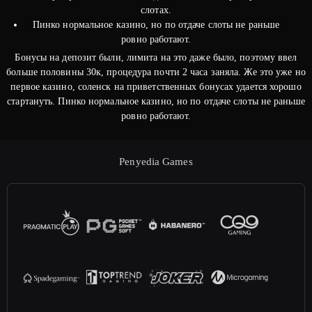
слотах.
Пинко нормальное казино, но по отдаче слоты не раньше
ровно работают.
Бонусы на депозит были, лимита на это даже было, поэтому ввел
больше половины 30к, процедура почти 2 часа заняла. Же это уже но
первое казино, соленск на приветственных бонусах удается хорошо
стартануть. Пинко нормальное казино, но по отдаче слоты не раньше
ровно работают.
Penyedia Games