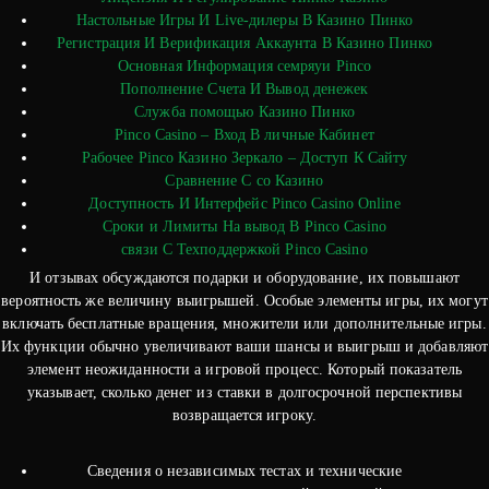
Настольные Игры И Live-дилеры В Казино Пинко
Регистрация И Верификация Аккаунта В Казино Пинко
Основная Информация семряуи Pinco
Пополнение Счета И Вывод денежек
Служба помощью Казино Пинко
Pinco Casino – Вход В личные Кабинет
Рабочее Pinco Казино Зеркало – Доступ К Сайту
Сравнение С со Казино
Доступность И Интерфейс Pinco Casino Online
Сроки и Лимиты На вывод В Pinco Casino
связи С Техподдержкой Pinco Casino
И отзывах обсуждаются подарки и оборудование, их повышают
вероятность же величину выигрышей. Особые элементы игры, их могут
включать бесплатные вращения, множители или дополнительные игры.
Их функции обычно увеличивают ваши шансы и выигрыш и добавляют
элемент неожиданности а игровой процесс. Который показатель
указывает, сколько денег из ставки в долгосрочной перспективы
возвращается игроку.
Сведения о независимых тестах и технические