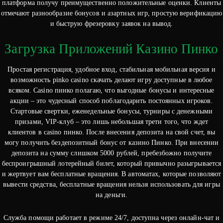
платформа получу преимущественно положительные оценки. Клиенты
отмечают разнообразие бонусов и азартных игр, простую верификацию
и быструю фрезеровку заявок на вывод.
Загрузка Приложений Казино Пинко
Простая регистрация, удобное вход, стабильная мобильная версия и
возможность pinko casino скачать делают игру доступные в любое
всяком. Casino пинко полагаю, что выгодные бонусы и интересные
акции – это чудесный способ поблагодарить постоянных игроков.
Стартовые свертки, еженедельные бонусы, турниры с денежными
призами, VIP-клуб – это лишь небольшая трети того, что ждет
клиентов в casino пинко. После внесения депозита на свой счет, вы
могу получить бездепозитный бонус от казино Пинко. При внесении
депозита на сумму слишком 5000 рублей, пребезбожно получите
беспроигрышный лотерейный билет, который привычно разыгрывается
и жертвует вам бесплатные вращения. В автоматах, которые позволяют
вывести средства, бесплатные вращения нельзя использовать для игры
на деньги.
Служба помощи работает в режиме 24/7, доступна через онлайн-чат и