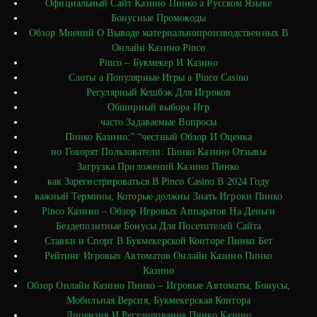
Официальный Сайт Казино Пинко а Русском Языке
Бонусные Промокоды
Обзор Мнений О Выводе материальнопроизводственных В
Онлайн Казино Pinco
Pinco – Букмекер И Казино
Слоты а Популярные Игры а Pinco Casino
Регулярный Кешбэк Для Игроков
Обширный выбора Игр
часто Задаваемые Вопросы
Пинко Казино:” “честный Обзор И Оценка
но Говорят Пользователи: Пинко Казино Отзывы
Загрузка Приложений Казино Пинко
как Зарегистрироваться В Pinco Casino В 2024 Году
важный Термины, Которые должны Знать Игроки Пинко
Pinco Казино – Обзор Игровых Аппаратов На Деньги
Бездепозитные Бонусы Для Посетителей Сайта
Ставки и Спорт В Букмекерской Конторе Пинко Бет
Рейтинг Игровых Автоматов Онлайн Казино Пинко
Казино
Обзор Онлайн Казино Пинко – Игровые Автоматы, Бонусы,
Мобильная Версия, Букмекерская Контора
Лицензия И Регулирование Пинко Казино