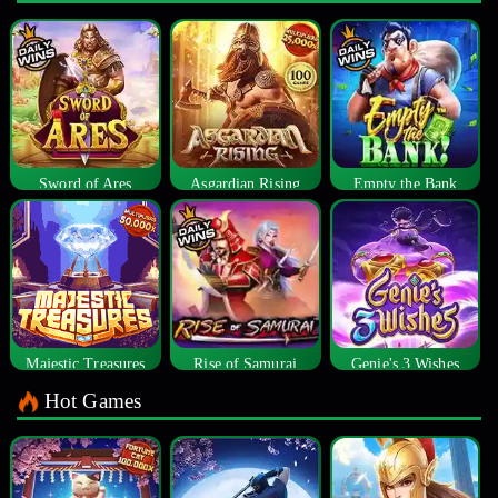
Sword of Ares
Asgardian Rising
Empty the Bank
Majestic Treasures
Rise of Samurai
Genie's 3 Wishes
Hot Games