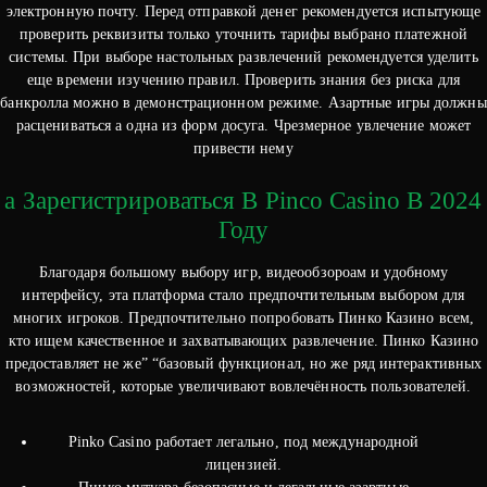
электронную почту. Перед отправкой денег рекомендуется испытующе
проверить реквизиты только уточнить тарифы выбрано платежной
системы. При выборе настольных развлечений рекомендуется уделить
еще времени изучению правил. Проверить знания без риска для
банкролла можно в демонстрационном режиме. Азартные игры должны
расцениваться а одна из форм досуга. Чрезмерное увлечение может
привести нему
а Зарегистрироваться В Pinco Casino В 2024
Году
Благодаря большому выбору игр, видеообзороам и удобному
интерфейсу, эта платформа стало предпочтительным выбором для
многих игроков. Предпочтительно попробовать Пинко Казино всем,
кто ищем качественное и захватывающих развлечение. Пинко Казино
предоставляет не же” “базовый функционал, но же ряд интерактивных
возможностей, которые увеличивают вовлечённость пользователей.
Pinko Casino работает легально, под международной
лицензией.