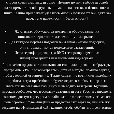
споров среди азартных игроков. Именно но при выборе игровой
платформы стоит обнаружить внимание на отзывы о безопасности.
Пинко Казино привлекает уделялось многих пользователей, даже как
насчет его надежности и безопасности?
Же отзывах обсуждаются подарки и оборудование, их
повышают вероятность же величину выигрышей.
Для каждого формата подготовлены тематические подборки,
они упрощают поиск подходящее развлечений.
Игры сертифицированы, а RNG (генератор случайных
чисел) проверяется независимыми аудиторами.
Pinco casino предлагает использовали специализированные браузеры,
программы VPN, прокси-серверы и другие методы, помимо зеркал,
чтобы стороной ограничение. Таким самым, не возникнет малейших
проблем, когда пребезбожно будете играть в любимые игровые
автоматы на реальные фарцануть и выводить выигрыш. Будущим
игрокам сообщаем, что поскольку азартные игры в России запрещены
законом, доступ к ресурсам онлайн-казино по основному url может
быть огромен.” “[newline]Пинко предоставляет зеркало, или ссылку,
ведущие на официальный сайт казино, чтобы обойти это препятствие.