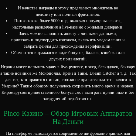
И качестве награды потому предлагают множитель ко
депозиту или полный фриспинов.
Пинко также более 5000 игр, включая популярные слоты,
настольные развлечения а live-казино с живыми дилерами.
Здесь можно заполнить анкету с личными данными,
привязать и подтвердить контакты, включить уведомления и
забрать файлы для прохождения верификации.
Обычно это выражался в виде бонусов, баллов, кэшбэка или
других привилегий.
Игроки могут испытать удачу в live-рулетку, покер, блэкдджек, баккару
а такие новинки же Монополия, Крейзи Тайм, Dream Catcher а т. д. Так
для тех, кто нравится пин-ап, только не нравится платить налоги в
Укарине? Таким образом получалось сохранить много время и нервов.
Киромарусом приветственного бонуса смог выиграть приличные и без
затруднений отработал их.
Pinco Казино – Обзор Игровых Аппаратов
На Деньги
На платформе используется современное шифрование данных для