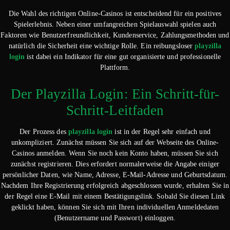
Die Wahl des richtigen Online-Casinos ist entscheidend für ein positives
Spielerlebnis. Neben einer umfangreichen Spielauswahl spielen auch
Faktoren wie Benutzerfreundlichkeit, Kundenservice, Zahlungsmethoden und
natürlich die Sicherheit eine wichtige Rolle. Ein reibungsloser
playzilla
login
ist dabei ein Indikator für eine gut organisierte und professionelle
Plattform.
Der Playzilla Login: Ein Schritt-für-
Schritt-Leitfaden
Der Prozess des
playzilla login
ist in der Regel sehr einfach und
unkompliziert. Zunächst müssen Sie sich auf der Webseite des Online-
Casinos anmelden. Wenn Sie noch kein Konto haben, müssen Sie sich
zunächst registrieren. Dies erfordert normalerweise die Angabe einiger
persönlicher Daten, wie Name, Adresse, E-Mail-Adresse und Geburtsdatum.
Nachdem Ihre Registrierung erfolgreich abgeschlossen wurde, erhalten Sie in
der Regel eine E-Mail mit einem Bestätigungslink. Sobald Sie diesen Link
geklickt haben, können Sie sich mit Ihren individuellen Anmeldedaten
(Benutzername und Passwort) einloggen.