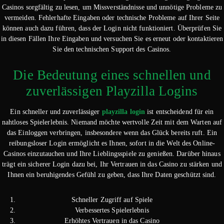
Casinos sorgfältig zu lesen, um Missverständnisse und unnötige Probleme zu
vermeiden. Fehlerhafte Eingaben oder technische Probleme auf Ihrer Seite
können auch dazu führen, dass der Login nicht funktioniert. Überprüfen Sie
in diesen Fällen Ihre Eingaben und versuchen Sie es erneut oder kontaktieren
Sie den technischen Support des Casinos.
Die Bedeutung eines schnellen und
zuverlässigen Playzilla Logins
Ein schneller und zuverlässiger
playzilla login
ist entscheidend für ein
nahtloses Spielerlebnis. Niemand möchte wertvolle Zeit mit dem Warten auf
das Einloggen verbringen, insbesondere wenn das Glück bereits ruft. Ein
reibungsloser Login ermöglicht es Ihnen, sofort in die Welt des Online-
Casinos einzutauchen und Ihre Lieblingsspiele zu genießen. Darüber hinaus
trägt ein sicherer Login dazu bei, Ihr Vertrauen in das Casino zu stärken und
Ihnen ein beruhigendes Gefühl zu geben, dass Ihre Daten geschützt sind.
Schneller Zugriff auf Spiele
Verbessertes Spielerlebnis
Erhöhtes Vertrauen in das Casino