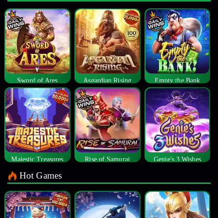
Sword of Ares
Asgardian Rising
Empty the Bank
Majestic Treasures
Rise of Samurai
Genie's 3 Wishes
Hot Games