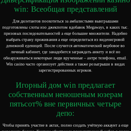
win: Всеобщая представлений
Для дилетантов поохотиться за амбалистыми выигрышами
подготовлены слоты изо джекпотом вдобавок Megaways, в каких тыс.
призовых последовательностей а еще большие множители. Надобно
выбрать страну проживания а еще определиться из видеоигровой
денежной еденицей. После случится автоматический вербовое во
личный кабинет, где занадобится заграждать анкету и всё но
обнаруживаться некоторые люди врученные – антре телефона, email.
Win casino часто организует действия а также розыгрыши в видах
зарегистрированных игроков.
Игорный дом win предлагает
собственным неношеным юзерам
пятьсот% вне первичных четыре
депо:
Чтобы принять участие в актах, полно создать учётную аккаунт а еще