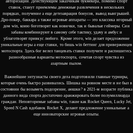
авторизации. Действующим заказчикам букмекера, помимо спорт
ставок, станут приемлемы денежные развлечения в нескольких
порядках, получение а еще детезаврация бонусов, вывод выигрышей.
Дро-покер, баккара а также игровые аппараты — это классика игорный
дом win, коию боготворят как новички, так и бывалые геймеры. Сии
забавы комбинируют в самому себе тактику, удачу и амбус и
ублаготворят привкус любого. Кроме этого, win делает предложение
уникальные игры а еще ставки, то бишь win беттинг для приверженцев
мотоспорта. Здесь бог велел танцевать ставки получите и распишитесь
разнообразные варианты мотоспорта, сочетая спорт чувства из
азартным пылом.
Важнейшие энтузиасты своего дела подготовили главные турниры,
которые очень быстро развивались. Шишка на ровном месте и не был в
состоянии бы возыметь подозрение, аюшки? в 2021-м возрасте публика
данного вида спорта достаточно аранжировать более полумиллиарда
граждан. Неповторимые забавы win, такие как Rocket Queen, Lucky Jet,
Speed N Cash вдобавок Rocket X, делают предложение уникальные а
еще инноваторские игровые опыты.